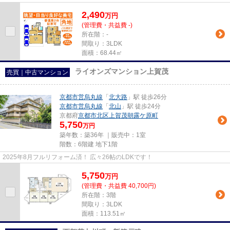
2,490
万
円
(管理費・共益費 -)
所在階：-
間取り：3LDK
面積：68.44㎡
ライオンズマンション上賀茂
売買｜中古マンション
京都市営烏丸線
「
北大路
」駅 徒歩26分
京都市営烏丸線
「
北山
」駅 徒歩24分
京都府
京都市北区
上賀茂朝露ケ原町
5,750
万円
築年数：築36年 ｜販売中：
1室
階数：6階建 地下1階
2025年8月フルリフォーム済！ 広々26帖のLDKです！
5,750
万
円
(管理費・共益費 40,700円)
所在階：3階
間取り：3LDK
面積：113.51㎡