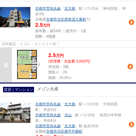
京都市営烏丸線
「
北大路
」駅 バス15分 「神光院前」 停
歩3分
京都府
京都市北区
西賀茂大栗町
72
2.5
万円
築年数：築54年 ｜販売中：
1室
階数：4階建
共同風呂・トイレ・ランドリー有！
2.5
万
円
(管理費・共益費 3,000円)
所在階：3階
間取り：2K
面積：20.00㎡
メゾン大卓
賃貸｜マンション
京都市営烏丸線
「
北大路
」駅 バス13分 「大宮田尻
町」 停歩5分
京都市営烏丸線
「
北山
」駅 バス10分 「加茂川中学校
前」 停歩6分
京都市営烏丸線
「
北大路
」駅 徒歩26分
京都府
京都市北区
紫竹竹殿町