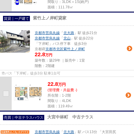
間取り：3LDK＋1S(納戸)
面積：111.78㎡
紫竹上ノ岸町貸家
賃貸｜一戸建て
京都市営烏丸線
「
北大路
」駅 徒歩21分
京都市営烏丸線
「
北山
」駅 徒歩22分
「下岸町」バス停下車 徒歩3分
京都府
京都市北区
紫竹上ノ岸町
22.8
万円
築年数：築29年 ｜販売中：
1室
階数：2階建
市バス「下岸町」徒歩3分 駐車1台可
22.8
万
円
(管理費・共益費 -)
所在階：1-2階
間取り：4LDK
面積：119.49㎡
大宮中林町 中古テラス
売買｜中古テラスハウス
京都市営烏丸線
「
北大路
」駅 バス13分 「大宮田尻