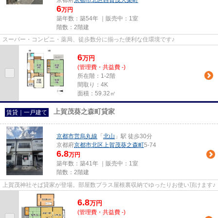
京都府
京都市北区
西賀茂大栗町
6
万円
築年数：築54年 ｜販売中：
1室
階数：2階建
スーパー・コンビニ・薬局、徒歩数分に揃った便利な住環境です♪
6
万
円
(管理費・共益費 -)
所在階：1-2階
間取り：4K
面積：59.32㎡
上賀茂葵之森町貸家
賃貸｜一戸建て
京都市営烏丸線
「
北山
」駅 徒歩30分
京都府
京都市北区
上賀茂葵之森町
5-74
6.8
万円
築年数：築41年 ｜販売中：
1室
階数：2階建
上賀茂神社そば貸家が登場。部屋数プラス屋根裏収納でゆったりお使い頂けます♪
6.8
万
円
(管理費・共益費 -)