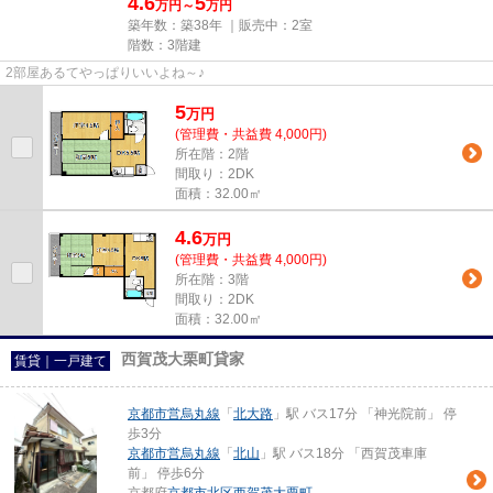
4.6
5
万円～
万円
築年数：築38年 ｜販売中：
2室
階数：3階建
2部屋あるてやっぱりいいよね～♪
5
万
円
(管理費・共益費 4,000円)
所在階：2階
間取り：2DK
面積：32.00㎡
4.6
万
円
(管理費・共益費 4,000円)
所在階：3階
間取り：2DK
面積：32.00㎡
西賀茂大栗町貸家
賃貸｜一戸建て
京都市営烏丸線
「
北大路
」駅 バス17分 「神光院前」 停
歩3分
京都市営烏丸線
「
北山
」駅 バス18分 「西賀茂車庫
前」 停歩6分