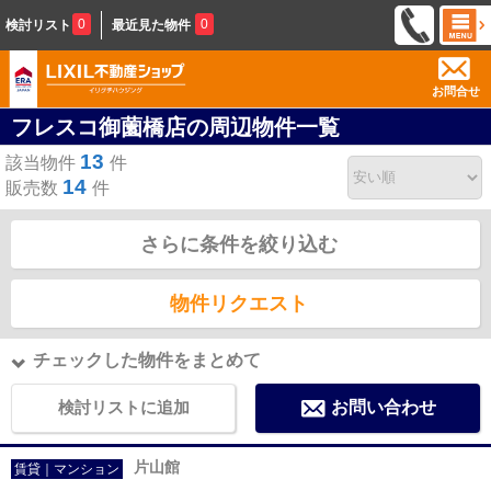
0
0
検討リスト
最近見た物件
お問合せ
フレスコ御薗橋店の周辺物件一覧
13
該当物件
件
14
販売数
件
さらに条件を絞り込む
物件リクエスト
チェックした物件をまとめて
検討リストに追加
お問い合わせ
片山館
賃貸｜マンション