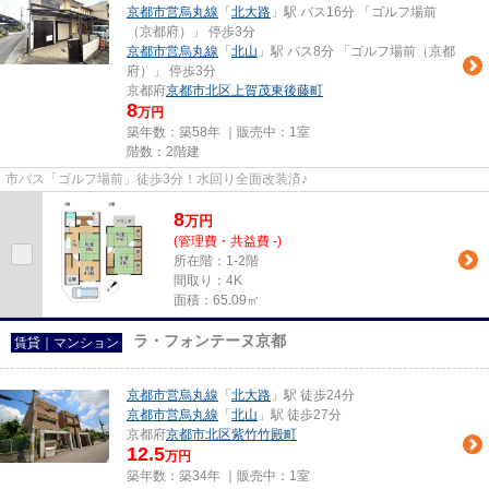
京都市営烏丸線
「
北大路
」駅 バス16分 「ゴルフ場前
（京都府）」 停歩3分
京都市営烏丸線
「
北山
」駅 バス8分 「ゴルフ場前（京都
府）」 停歩3分
京都府
京都市北区
上賀茂東後藤町
8
万円
築年数：築58年 ｜販売中：
1室
階数：2階建
市バス「ゴルフ場前」徒歩3分！水回り全面改装済♪
8
万
円
(管理費・共益費 -)
所在階：1-2階
間取り：4K
面積：65.09㎡
ラ・フォンテーヌ京都
賃貸｜マンション
京都市営烏丸線
「
北大路
」駅 徒歩24分
京都市営烏丸線
「
北山
」駅 徒歩27分
京都府
京都市北区
紫竹竹殿町
12.5
万円
築年数：築34年 ｜販売中：
1室