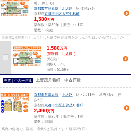
町」 停歩3分
京都市営烏丸線
「
北大路
」駅 徒歩27分
京都府
京都市北区
大宮中林町
1,580
万円
築年数：築59年 ｜販売中：
1室
階数：2階建
普通車1台駐車可！ 広々とした庭で家庭菜園を楽しんだりはいかがでしょうか
1,580
万
円
(管理費・共益費 -)
所在階：-
間取り：4K
面積：51.59㎡
上賀茂舟着町 中古戸建
売買｜中古一戸建
京都市営烏丸線
「
北大路
」駅 バス11分 「柊野別れ」 停
歩5分
京都府
京都市北区
上賀茂舟着町
2,490
万円
築年数：築23年 ｜販売中：
1室
階数：2階建
高台の角地で、陽当・通気性が良好です！ 駐車2台可♪