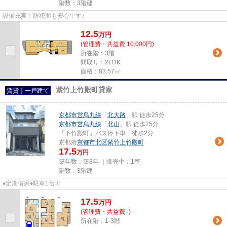
階数：3階建
設備充実！防犯面も安心です♪
12.5
万
円
(管理費・共益費 10,000円)
所在階：3階
間取り：2LDK
面積：83.57㎡
紫竹上竹殿町貸家
賃貸｜一戸建て
京都市営烏丸線
「
北大路
」駅 徒歩25分
京都市営烏丸線
「
北山
」駅 徒歩25分
「下竹殿町」バス停下車 徒歩2分
京都府
京都市北区
紫竹上竹殿町
17.5
万円
築年数：築8年 ｜販売中：
1室
階数：3階建
♦定期借家♦駐車1台可
17.5
万
円
(管理費・共益費 -)
所在階：1-3階