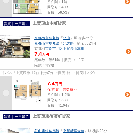
所在階：1階
間取り：4DK
面積：58.53㎡
上賀茂山本町貸家
賃貸｜一戸建て
京都市営烏丸線
「
北山
」駅 徒歩25分
京都市営烏丸線
「
北大路
」駅 徒歩24分
京都府
京都市北区
上賀茂山本町
7.4
万円
築年数：築61年 ｜販売中：
1室
階数：2階建
市バス「上賀茂神社前」徒歩7分 上賀茂神社・賀茂川スグ♪
7.4
万
円
(管理費・共益費 -)
所在階：1-2階
間取り：3DK
面積：41.94㎡
上賀茂東後藤町貸家
賃貸｜一戸建て
叡山電鉄鞍馬線
「
京都精華大前
」駅 徒歩28分