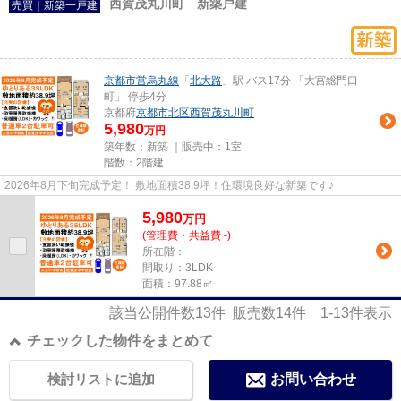
西賀茂丸川町 新築戸建
売買｜新築一戸建
京都市営烏丸線
「
北大路
」駅 バス17分 「大宮総門口
町」 停歩4分
京都府
京都市北区
西賀茂丸川町
5,980
万円
築年数：新築 ｜販売中：
1室
階数：2階建
2026年8月下旬完成予定！ 敷地面積38.9坪！住環境良好な新築です♪
5,980
万
円
(管理費・共益費 -)
所在階：-
間取り：3LDK
面積：97.88㎡
該当公開件数
13
件 販売数
14
件
1-13
件表示
チェックした物件をまとめて
検討リストに追加
お問い合わせ