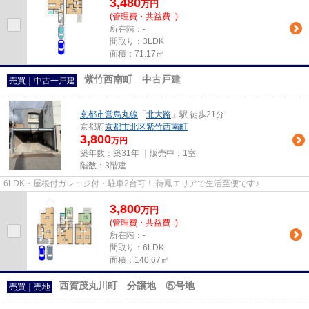
3,480
万
円
(管理費・共益費 -)
所在階：-
間取り：3LDK
面積：71.17㎡
紫竹西南町 中古戸建
売買｜中古一戸建
京都市営烏丸線
「
北大路
」駅 徒歩21分
京都府
京都市北区
紫竹西南町
3,800
万円
築年数：築31年 ｜販売中：
1室
階数：3階建
6LDK・屋根付ガレージ付・駐車2台可！ 待鳳エリアで生活至便です♪
3,800
万
円
(管理費・共益費 -)
所在階：-
間取り：6LDK
面積：140.67㎡
西賀茂丸川町 分譲地 ⑤号地
売買｜売地