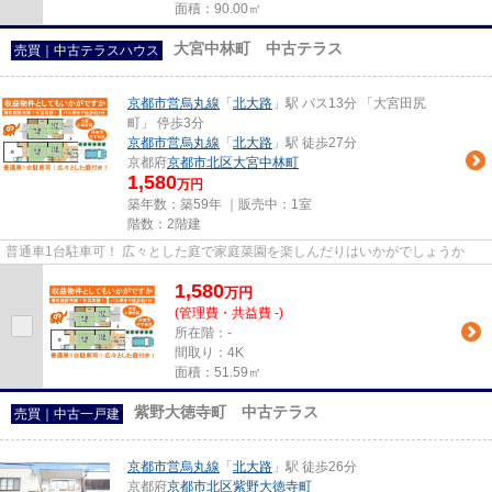
面積：90.00㎡
大宮中林町 中古テラス
売買｜中古テラスハウス
京都市営烏丸線
「
北大路
」駅 バス13分 「大宮田尻
町」 停歩3分
京都市営烏丸線
「
北大路
」駅 徒歩27分
京都府
京都市北区
大宮中林町
1,580
万円
築年数：築59年 ｜販売中：
1室
階数：2階建
普通車1台駐車可！ 広々とした庭で家庭菜園を楽しんだりはいかがでしょうか
1,580
万
円
(管理費・共益費 -)
所在階：-
間取り：4K
面積：51.59㎡
紫野大徳寺町 中古テラス
売買｜中古一戸建
京都市営烏丸線
「
北大路
」駅 徒歩26分
京都府
京都市北区
紫野大徳寺町