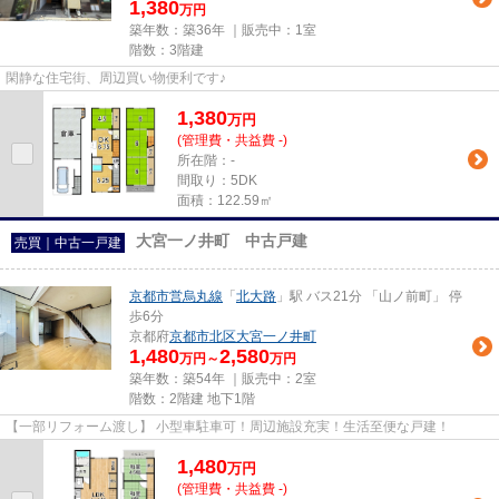
1,380
万円
築年数：築36年 ｜販売中：
1室
階数：3階建
閑静な住宅街、周辺買い物便利です♪
1,380
万
円
(管理費・共益費 -)
所在階：-
間取り：5DK
面積：122.59㎡
大宮一ノ井町 中古戸建
売買｜中古一戸建
京都市営烏丸線
「
北大路
」駅 バス21分 「山ノ前町」 停
歩6分
京都府
京都市北区
大宮一ノ井町
1,480
2,580
万円～
万円
築年数：築54年 ｜販売中：
2室
階数：2階建 地下1階
【一部リフォーム渡し】 小型車駐車可！周辺施設充実！生活至便な戸建！
1,480
万
円
(管理費・共益費 -)