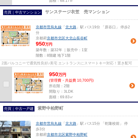
面積：68.17㎡
サンステージ衣笠 売マンション
売買｜中古マンション
京都市営烏丸線
「
北大路
」駅 バス19分 「原谷口」 停歩2
分
京都府
京都市北区
大北山長谷町
950
万円
築年数：築32年 ｜販売中：
1室
階数：8階建 地下1階
2面バルコニーで通気性良好♪美宅 エントランスにスマートキー対応！置き配可
950
万
円
(管理費・共益費 10,700円)
所在階：2階
間取り：3LDK
面積：69.83㎡
紫野中柏野町
売買｜中古一戸建
京都市営烏丸線
「
北大路
」駅 バス15分 「乾隆校前」 停
歩3分
京都府
京都市北区
紫野中柏野町