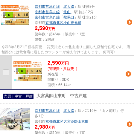
京都市営烏丸線
「
北大路
」駅 徒歩8分
京都市営烏丸線
「
北山
」駅 徒歩12分
京都市営烏丸線
「
鞍馬口
」駅 徒歩21分
京都府
京都市北区
小山東元町
2,590
万円
築年数：築46年 ｜販売中：
1室
階数：2階建
令和8年3月21日価格変更！ 賀茂川近くの北山通りに面した店舗付住宅です。 店
舗部分には飲食店に適したカウンターが備え付けてあります。 何商可♪
2,590
万
円
(管理費・共益費 -)
所在階：-
間取り：3DK
面積：65.14㎡
大宮薬師山東町 中古戸建
売買｜中古一戸建
京都市営烏丸線
「
北大路
」駅 バス16分 「山ノ前町」 停
歩1分
京都府
京都市北区
大宮薬師山東町
2,980
万円
築年数：築10年 ｜販売中：
1室