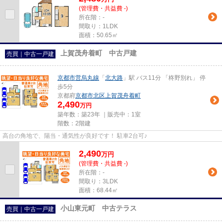
(管理費・共益費 -)
所在階：-
間取り：1LDK
面積：50.65㎡
上賀茂舟着町 中古戸建
売買｜中古一戸建
京都市営烏丸線
「
北大路
」駅 バス11分 「柊野別れ」 停
歩5分
京都府
京都市北区
上賀茂舟着町
2,490
万円
築年数：築23年 ｜販売中：
1室
階数：2階建
高台の角地で、陽当・通気性が良好です！ 駐車2台可♪
2,490
万
円
(管理費・共益費 -)
所在階：-
間取り：3LDK
面積：68.44㎡
小山東元町 中古テラス
売買｜中古一戸建