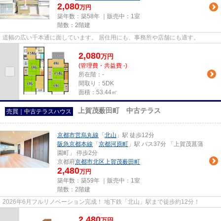
2,080
万円
築年数：築58年 ｜販売中：
1室
階数：2階建
道幅の広い千本通に面しています。 居住用にも、事務所や店舗にも適す。
2,080
万
円
(管理費・共益費 -)
所在階：-
間取り：5DK
面積：53.44㎡
上賀茂薮田町 中古テラス
売買｜中古テラスハウス
京都市営烏丸線
「
北山
」駅 徒歩12分
阪急京都本線
「
京都河原町
」駅 バス37分 「上賀茂菖蒲
園町」 停歩2分
京都府
京都市北区
上賀茂薮田町
2,480
万円
築年数：築59年 ｜販売中：
1室
階数：2階建
2026年6月フルリノベーション完成！ 地下鉄「北山」駅まで徒歩約12分！
2,480
万
円