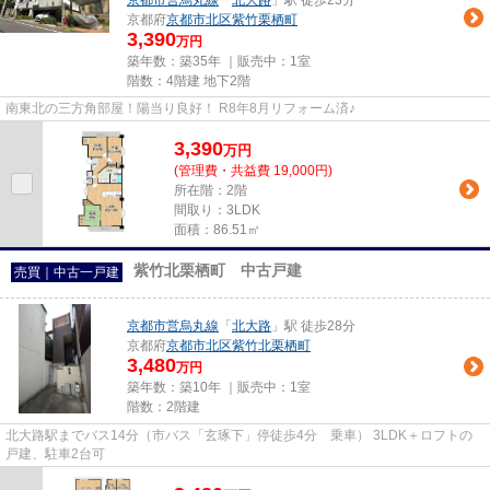
京都市営烏丸線
「
北大路
」駅 徒歩23分
京都府
京都市北区
紫竹栗栖町
3,390
万円
築年数：築35年 ｜販売中：
1室
階数：4階建 地下2階
南東北の三方角部屋！陽当り良好！ R8年8月リフォーム済♪
3,390
万
円
(管理費・共益費 19,000円)
所在階：2階
間取り：3LDK
面積：86.51㎡
紫竹北栗栖町 中古戸建
売買｜中古一戸建
京都市営烏丸線
「
北大路
」駅 徒歩28分
京都府
京都市北区
紫竹北栗栖町
3,480
万円
築年数：築10年 ｜販売中：
1室
階数：2階建
北大路駅までバス14分（市バス「玄琢下」停徒歩4分 乗車） 3LDK＋ロフトの
戸建、駐車2台可