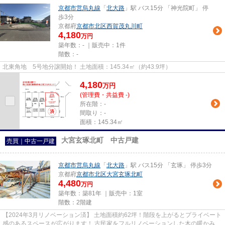
京都市営烏丸線
「
北大路
」駅 バス15分 「神光院町」 停
歩3分
京都府
京都市北区
西賀茂丸川町
4,180
万円
築年数：- ｜販売中：
1件
階数：-
北東角地 5号地分譲開始！ 土地面積：145.34㎡（約43.9坪）
4,180
万
円
(管理費・共益費 -)
所在階：-
間取り：-
面積：145.34㎡
大宮玄琢北町 中古戸建
売買｜中古一戸建
京都市営烏丸線
「
北大路
」駅 バス15分 「玄琢」 停歩3分
京都府
京都市北区
大宮玄琢北町
4,480
万円
築年数：築81年 ｜販売中：
1室
階数：2階建
【2024年3月リノベーション済】 土地面積約62坪！階段を上がるとプライベート
感のあるスペースが広がります！ 古民家をフルリノベーションした木の暖かみを