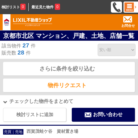
0
0
検討リスト
最近見た物件
お問合せ
京都市北区 マンション、戸建、土地、店舗一覧
27
該当物件
件
28
販売数
件
さらに条件を絞り込む
物件リクエスト
チェックした物件をまとめて
検討リストに追加
お問い合わせ
西賀茂蛙ケ谷 資材置き場
売買｜売地