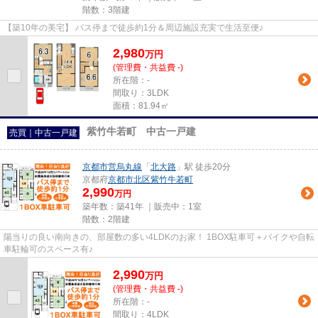
階数：3階建
【築10年の美宅】 バス停まで徒歩約1分＆周辺施設充実で生活至便♪
2,980
万
円
(管理費・共益費 -)
所在階：-
間取り：3LDK
面積：81.94㎡
紫竹牛若町 中古一戸建
売買｜中古一戸建
京都市営烏丸線
「
北大路
」駅 徒歩20分
京都府
京都市北区
紫竹牛若町
2,990
万円
築年数：築41年 ｜販売中：
1室
階数：2階建
陽当りの良い南向きの、部屋数の多い4LDKのお家！ 1BOX駐車可＋バイクや自転
車駐輪可のスペース有♪
2,990
万
円
(管理費・共益費 -)
所在階：-
間取り：4LDK