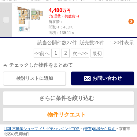
感じ取るお家です！ 敷地が...
4,480
万
円
(管理費・共益費 -)
所在階：-
間取り：4LDK
面積：139.11㎡
該当公開件数
27
件 販売数
28
件
1-20
件表示
1
2
<<前へ
次へ>>
最初
チェックした物件をまとめて
検討リストに追加
お問い合わせ
さらに条件を絞り込む
物件リクエスト
LIXIL不動産ショップ イリグチハウジングTOP
>
(売買)地域から探す
>
京都市
北区の売買物件