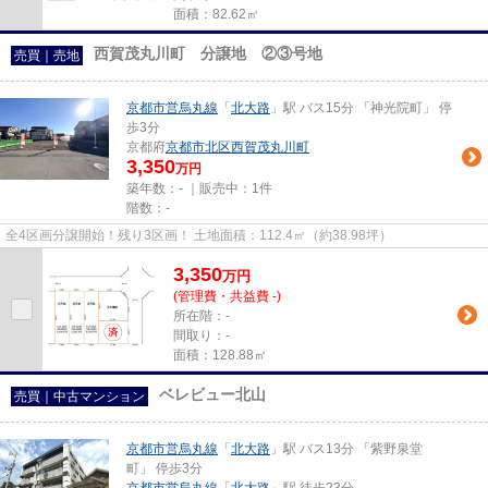
面積：82.62㎡
西賀茂丸川町 分譲地 ②③号地
売買｜売地
京都市営烏丸線
「
北大路
」駅 バス15分 「神光院町」 停
歩3分
京都府
京都市北区
西賀茂丸川町
3,350
万円
築年数：- ｜販売中：
1件
階数：-
全4区画分譲開始！残り3区画！ 土地面積：112.4㎡（約38.98坪）
3,350
万
円
(管理費・共益費 -)
所在階：-
間取り：-
面積：128.88㎡
ベレビュー北山
売買｜中古マンション
京都市営烏丸線
「
北大路
」駅 バス13分 「紫野泉堂
町」 停歩3分