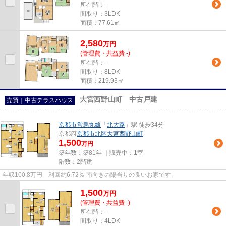
所在階：-
間取り：3LDK
面積：77.61㎡
2,580
万
円
(管理費・共益費 -)
所在階：-
間取り：8LDK
面積：219.93㎡
大宮西野山町 中古戸建
売買｜中古テラスハウス
京都市営烏丸線
「
北大路
」駅 徒歩34分
京都府
京都市北区
大宮西野山町
1,500
万円
築年数：築81年 ｜販売中：
1室
階数：2階建
年収100.8万円 利回約6.72％ 南向きの陽当りの良いお家です。
1,500
万
円
(管理費・共益費 -)
所在階：-
間取り：4LDK