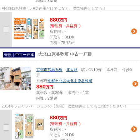
階数：3階建
■軽自動車駐車可♪ ■居住用だけではなく、収益物件としても！
880
万
円
(管理費・共益費 -)
所在階：-
間取り：3LDK
面積：75.15㎡
大北山原谷乾町 中古一戸建
売買｜中古一戸建
京都市営烏丸線
「
北大路
」駅 バス19分 「原谷口」 停歩6
分
京都府
京都市北区
大北山原谷乾町
880
万円
築年数：築39年 ｜販売中：
1室
階数：2階建
2014年フルリノベーションの【美宅】 収益物件としてもご検討ください！
880
万
円
(管理費・共益費 -)
所在階：-
間取り：2LDK