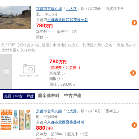
京都市営烏丸線
「
北大路
」駅 バス23分 「西賀茂中学
北」 停歩5分
京都府
京都市北区
西賀茂蛙ケ谷
780
万円
築年数：- ｜販売中：
1件
階数：-
約270坪【資材置き場に最適】市街地から近く、利便性の高い立地！ 整地済みで
大型車乗り入れ可能！
780
万
円
(管理費・共益費 -)
所在階：-
間取り：-
面積：893.00㎡
鷹峯藤林町 中古戸建
売買｜中古一戸建
京都市営烏丸線
「
北大路
」駅 バス16分 「鷹峯上ノ
町」 停歩3分
京都府
京都市北区
鷹峯藤林町
880
万円
築年数：築35年 ｜販売中：
1室