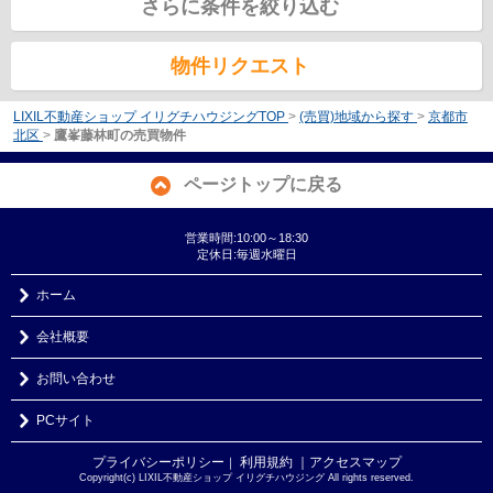
さらに条件を絞り込む
物件リクエスト
LIXIL不動産ショップ イリグチハウジングTOP
>
(売買)地域から探す
>
京都市
北区
>
鷹峯藤林町の売買物件
ページトップに戻る
営業時間:10:00～18:30
定休日:毎週水曜日
ホーム
会社概要
お問い合わせ
PCサイト
プライバシーポリシー
利用規約
｜アクセスマップ
｜
Copyright(c) LIXIL不動産ショップ イリグチハウジング All rights reserved.