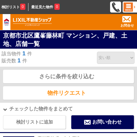
0
0
検討リスト
最近見た物件
お問合せ
京都市北区鷹峯藤林町 マンション、戸建、土
地、店舗一覧
1
該当物件
件
1
販売数
件
さらに条件を絞り込む
物件リクエスト
チェックした物件をまとめて
検討リストに追加
お問い合わせ