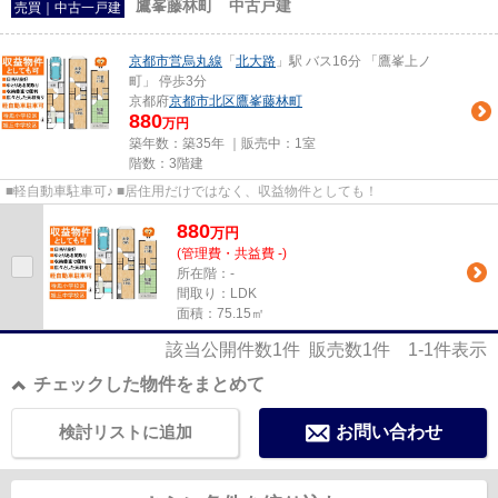
鷹峯藤林町 中古戸建
売買｜中古一戸建
京都市営烏丸線
「
北大路
」駅 バス16分 「鷹峯上ノ
町」 停歩3分
京都府
京都市北区
鷹峯藤林町
880
万円
築年数：築35年 ｜販売中：
1室
階数：3階建
■軽自動車駐車可♪ ■居住用だけではなく、収益物件としても！
880
万
円
(管理費・共益費 -)
所在階：-
間取り：LDK
面積：75.15㎡
該当公開件数
1
件 販売数
1
件
1-1
件表示
チェックした物件をまとめて
検討リストに追加
お問い合わせ