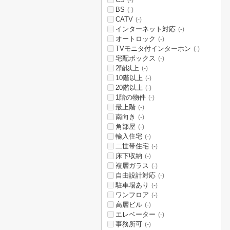
(-)
BS
(-)
CATV
(-)
インターネット対応
(-)
オートロック
(-)
TVモニタ付インターホン
(-)
宅配ボックス
(-)
2階以上
(-)
10階以上
(-)
20階以上
(-)
1階の物件
(-)
最上階
(-)
南向き
(-)
角部屋
(-)
輸入住宅
(-)
二世帯住宅
(-)
床下収納
(-)
複層ガラス
(-)
自由設計対応
(-)
駐車場あり
(-)
ワンフロア
(-)
高層ビル
(-)
エレベーター
(-)
事務所可
(-)