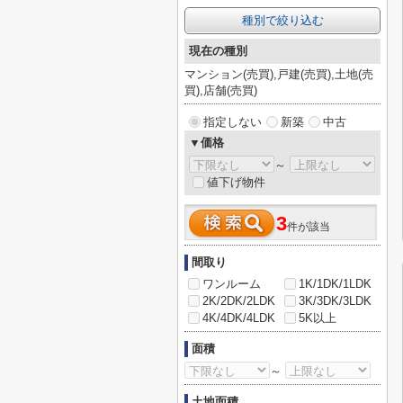
種別で絞り込む
現在の種別
マンション(売買),戸建(売買),土地(売
買),店舗(売買)
指定しない
新築
中古
▼価格
～
値下げ物件
3
件が該当
間取り
ワンルーム
1K/1DK/1LDK
2K/2DK/2LDK
3K/3DK/3LDK
4K/4DK/4LDK
5K以上
面積
～
土地面積