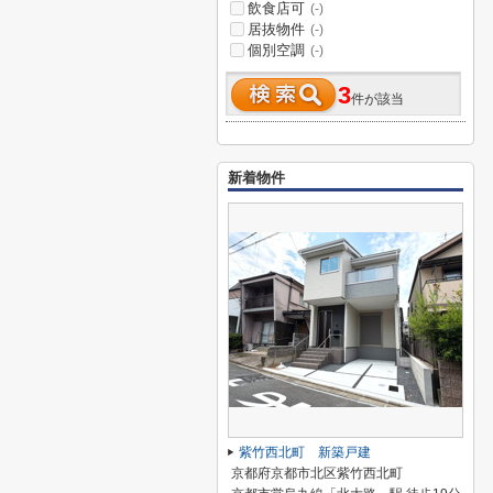
飲食店可
(-)
居抜物件
(-)
個別空調
(-)
3
件が該当
新着物件
紫竹西北町 新築戸建
京都府京都市北区紫竹西北町