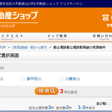
叡山電鉄叡山電鉄鞍馬線の駅選択画面｜京都市北区の不動産はLIXIL不動産ショップ イリグチハウジング
営業
TOP
>
(売買)路線・駅から探す
>
叡山電鉄叡山電鉄鞍馬線の売買物件
駅選択画面
込む
修学院
八幡前
(2)
(1)
(1)
3
件が該当
並び順：
3
3
1-3
該当公開件数
件 販売数
件
件表示