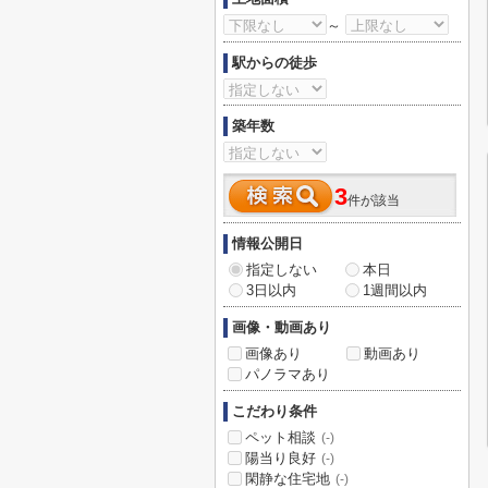
～
駅からの徒歩
築年数
3
件が該当
情報公開日
指定しない
本日
3日以内
1週間以内
画像・動画あり
画像あり
動画あり
パノラマあり
こだわり条件
ペット相談
(-)
陽当り良好
(-)
閑静な住宅地
(-)