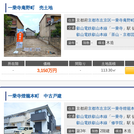
一乗寺庵野町 売土地
京都府
京都市左京区
一乗寺庵野
住所
交通
叡山電鉄叡山本線
「
一乗寺
」駅 
叡山電鉄叡山本線
「
茶山・京都
-
-
木造
築年
階数
構造
所在階
価格
間取り
土地面積
3,150
万円
-
-
113.30㎡
一乗寺燈籠本町 中古戸建
京都府
京都市左京区
一乗寺燈籠
住所
交通
叡山電鉄叡山本線
「
一乗寺
」駅 
叡山電鉄叡山本線
「
修学院
」駅 
築3年
2階建
木造
築年
階数
構造