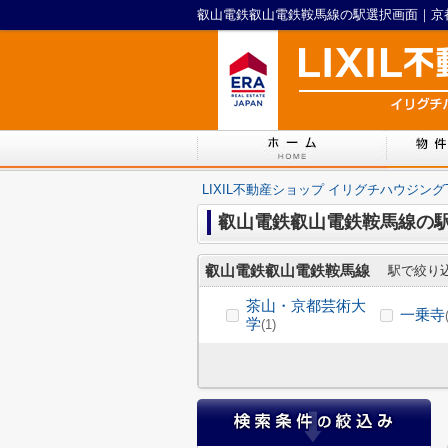
LIXIL不動産ショップ イリグチハウジング
叡山電鉄叡山電鉄鞍馬線の
叡山電鉄叡山電鉄鞍馬線
駅で絞り
茶山・京都芸術大
一乗寺
学
(1)