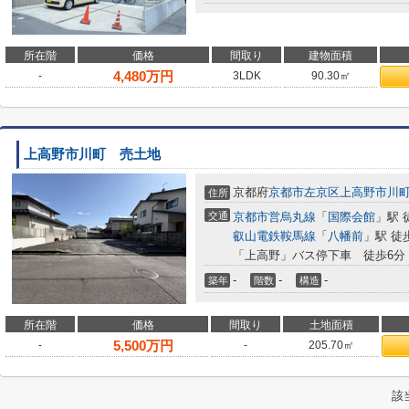
所在階
価格
間取り
建物面積
4,480
万円
-
3LDK
90.30㎡
上高野市川町 売土地
京都府
京都市左京区
上高野市川
住所
交通
京都市営烏丸線
「
国際会館
」駅 
叡山電鉄鞍馬線
「
八幡前
」駅 徒
「上高野」バス停下車 徒歩6分
-
-
-
築年
階数
構造
所在階
価格
間取り
土地面積
5,500
万円
-
-
205.70㎡
該