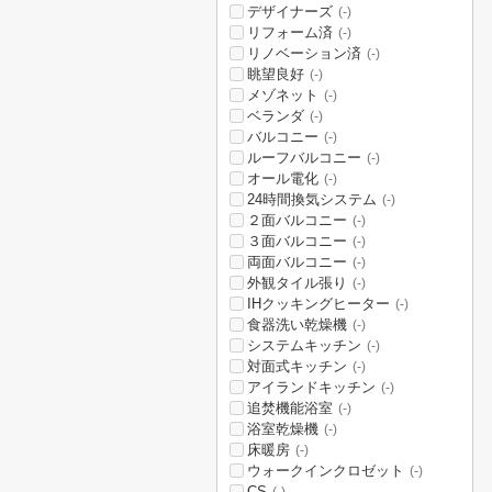
デザイナーズ
(-)
リフォーム済
(-)
リノベーション済
(-)
眺望良好
(-)
メゾネット
(-)
ベランダ
(-)
バルコニー
(-)
ルーフバルコニー
(-)
オール電化
(-)
24時間換気システム
(-)
２面バルコニー
(-)
３面バルコニー
(-)
両面バルコニー
(-)
外観タイル張り
(-)
IHクッキングヒーター
(-)
食器洗い乾燥機
(-)
システムキッチン
(-)
対面式キッチン
(-)
アイランドキッチン
(-)
追焚機能浴室
(-)
浴室乾燥機
(-)
床暖房
(-)
ウォークインクロゼット
(-)
CS