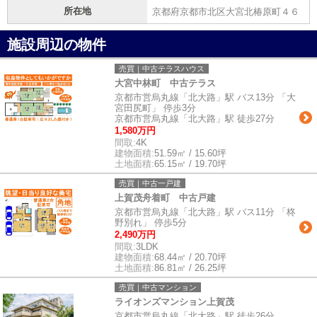
所在地
京都府京都市北区大宮北椿原町４６
施設周辺の物件
売買｜中古テラスハウス
大宮中林町 中古テラス
京都市営烏丸線「北大路」駅 バス13分 「大
宮田尻町」 停歩3分
京都市営烏丸線「北大路」駅 徒歩27分
1,580万円
間取:
4K
建物面積:
51.59㎡ / 15.60坪
土地面積:
65.15㎡ / 19.70坪
売買｜中古一戸建
上賀茂舟着町 中古戸建
京都市営烏丸線「北大路」駅 バス11分 「柊
野別れ」 停歩5分
2,490万円
間取:
3LDK
建物面積:
68.44㎡ / 20.70坪
土地面積:
86.81㎡ / 26.25坪
売買｜中古マンション
ライオンズマンション上賀茂
京都市営烏丸線「北大路」駅 徒歩26分