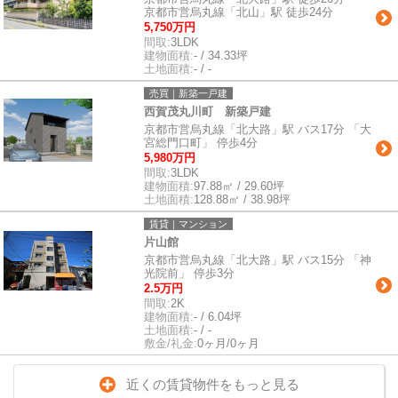
京都市営烏丸線「北山」駅 徒歩24分
5,750万円
間取:
3LDK
建物面積:
- / 34.33坪
土地面積:
- / -
売買｜新築一戸建
西賀茂丸川町 新築戸建
京都市営烏丸線「北大路」駅 バス17分 「大
宮総門口町」 停歩4分
5,980万円
間取:
3LDK
建物面積:
97.88㎡ / 29.60坪
土地面積:
128.88㎡ / 38.98坪
賃貸｜マンション
片山館
京都市営烏丸線「北大路」駅 バス15分 「神
光院前」 停歩3分
2.5万円
間取:
2K
建物面積:
- / 6.04坪
土地面積:
- / -
敷金/礼金:
0ヶ月/0ヶ月
近くの賃貸物件をもっと見る