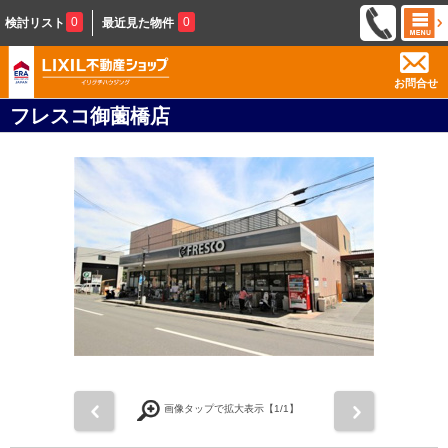
0
0
検討リスト
最近見た物件
お問合せ
フレスコ御薗橋店
前
次
画像タップで拡大表示【
1
/1】