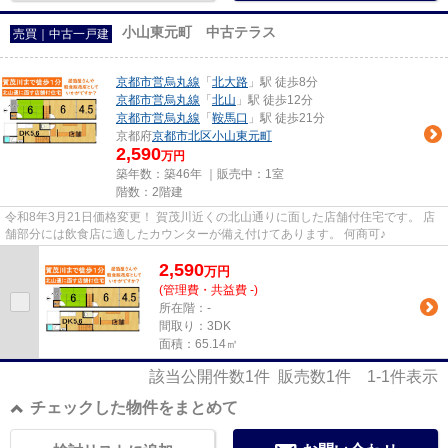
小山東元町 中古テラス
売買｜中古一戸建
京都市営烏丸線
「
北大路
」駅 徒歩8分
京都市営烏丸線
「
北山
」駅 徒歩12分
京都市営烏丸線
「
鞍馬口
」駅 徒歩21分
京都府
京都市北区
小山東元町
2,590
万円
築年数：築46年 ｜販売中：
1室
階数：2階建
令和8年3月21日価格変更！ 賀茂川近くの北山通りに面した店舗付住宅です。 店
舗部分には飲食店に適したカウンターが備え付けてあります。 何商可♪
2,590
万
円
(管理費・共益費 -)
所在階：-
間取り：3DK
面積：65.14㎡
該当公開件数
1
件 販売数
1
件
1-1
件表示
チェックした物件をまとめて