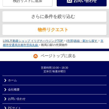
検討リストに追加
お問い合わせ
さらに条件を絞り込む
物件リクエスト
LIXIL不動産ショップ イリグチハウジングTOP
>
(売買)路線・駅から探す
>
京
都市交通局京都市営烏丸線
>
鞍馬口駅の売買物件
ページトップに戻る
営業時間:10:00～18:30
定休日:毎週水曜日
ホーム
会社概要
お問い合わせ
PCサイト