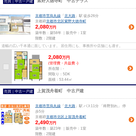
紫野大徳寺町 中古テラス
売買｜中古一戸建
京都市営烏丸線
「
北大路
」駅 徒歩26分
京都府
京都市北区
紫野大徳寺町
2,080
万円
築年数：築58年 ｜販売中：
1室
階数：2階建
道幅の広い千本通に面しています。 居住用にも、事務所や店舗にも適す。
2,080
万
円
(管理費・共益費 -)
所在階：-
間取り：5DK
面積：53.44㎡
上賀茂舟着町 中古戸建
売買｜中古一戸建
京都市営烏丸線
「
北大路
」駅 バス11分 「柊野別れ」 停
歩5分
京都府
京都市北区
上賀茂舟着町
2,490
万円
築年数：築23年 ｜販売中：
1室
階数：2階建