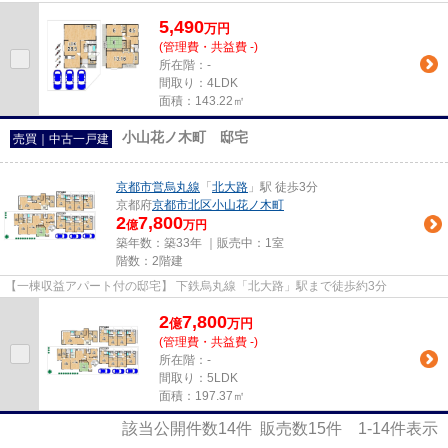
5,490
万
円
(管理費・共益費 -)
所在階：-
間取り：4LDK
面積：143.22㎡
小山花ノ木町 邸宅
売買｜中古一戸建
京都市営烏丸線
「
北大路
」駅 徒歩3分
京都府
京都市北区
小山花ノ木町
2
7,800
億
万円
築年数：築33年 ｜販売中：
1室
階数：2階建
【一棟収益アパート付の邸宅】 下鉄烏丸線「北大路」駅まで徒歩約3分
2
7,800
億
万
円
(管理費・共益費 -)
所在階：-
間取り：5LDK
面積：197.37㎡
該当公開件数
14
件 販売数
15
件
1-14
件表示