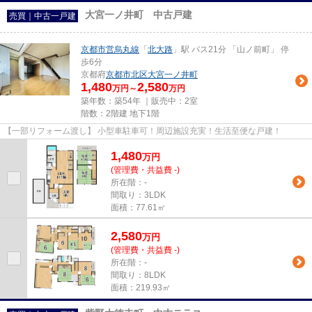
大宮一ノ井町 中古戸建
売買｜中古一戸建
京都市営烏丸線
「
北大路
」駅 バス21分 「山ノ前町」 停
歩6分
京都府
京都市北区
大宮一ノ井町
1,480
2,580
万円～
万円
築年数：築54年 ｜販売中：
2室
階数：2階建 地下1階
【一部リフォーム渡し】 小型車駐車可！周辺施設充実！生活至便な戸建！
1,480
万
円
(管理費・共益費 -)
所在階：-
間取り：3LDK
面積：77.61㎡
2,580
万
円
(管理費・共益費 -)
所在階：-
間取り：8LDK
面積：219.93㎡