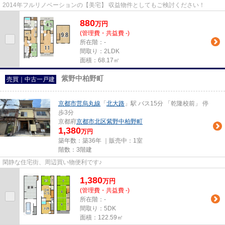
2014年フルリノベーションの【美宅】 収益物件としてもご検討ください！
880
万
円
(管理費・共益費 -)
所在階：-
間取り：2LDK
面積：68.17㎡
紫野中柏野町
売買｜中古一戸建
京都市営烏丸線
「
北大路
」駅 バス15分 「乾隆校前」 停
歩3分
京都府
京都市北区
紫野中柏野町
1,380
万円
築年数：築36年 ｜販売中：
1室
階数：3階建
閑静な住宅街、周辺買い物便利です♪
1,380
万
円
(管理費・共益費 -)
所在階：-
間取り：5DK
面積：122.59㎡