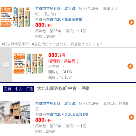
京都市営烏丸線
「
北大路
」駅 バス16分 「鷹峯上ノ
町」 停歩3分
京都府
京都市北区
鷹峯藤林町
880
万円
築年数：築35年 ｜販売中：
1室
階数：3階建
■軽自動車駐車可♪ ■居住用だけではなく、収益物件としても！
880
万
円
(管理費・共益費 -)
所在階：-
間取り：3LDK
面積：75.15㎡
大北山原谷乾町 中古一戸建
売買｜中古一戸建
京都市営烏丸線
「
北大路
」駅 バス19分 「原谷口」 停歩6
分
京都府
京都市北区
大北山原谷乾町
880
万円
築年数：築39年 ｜販売中：
1室
階数：2階建