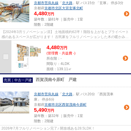
京都市営烏丸線
「
北大路
」駅 バス15分 「玄琢」 停歩3分
京都府
京都市北区
大宮玄琢北町
4,480
万円
築年数：築81年 ｜販売中：
1室
階数：2階建
【2024年3月リノベーション済】 土地面積約62坪！階段を上がるとプライベート
感のあるスペースが広がります！ 古民家をフルリノベーションした木の暖かみを
感じ取るお家です！ 敷地が...
4,480
万
円
(管理費・共益費 -)
所在階：-
間取り：4LDK
面積：139.11㎡
西賀茂南今原町 戸建
売買｜中古一戸建
京都市営烏丸線
「
北大路
」駅 バス20分 「西賀茂車
庫」 停歩6分
京都府
京都市北区
西賀茂南今原町
5,490
万円
築年数：築32年 ｜販売中：
1室
階数：2階建
2026年7月フルリノベーション完了♪ 開放感ある28.5LDK！