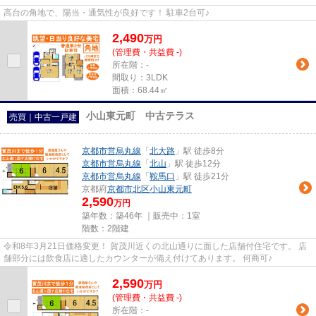
高台の角地で、陽当・通気性が良好です！ 駐車2台可♪
2,490
万
円
(管理費・共益費 -)
所在階：-
間取り：3LDK
面積：68.44㎡
小山東元町 中古テラス
売買｜中古一戸建
京都市営烏丸線
「
北大路
」駅 徒歩8分
京都市営烏丸線
「
北山
」駅 徒歩12分
京都市営烏丸線
「
鞍馬口
」駅 徒歩21分
京都府
京都市北区
小山東元町
2,590
万円
築年数：築46年 ｜販売中：
1室
階数：2階建
令和8年3月21日価格変更！ 賀茂川近くの北山通りに面した店舗付住宅です。 店
舗部分には飲食店に適したカウンターが備え付けてあります。 何商可♪
2,590
万
円
(管理費・共益費 -)
所在階：-