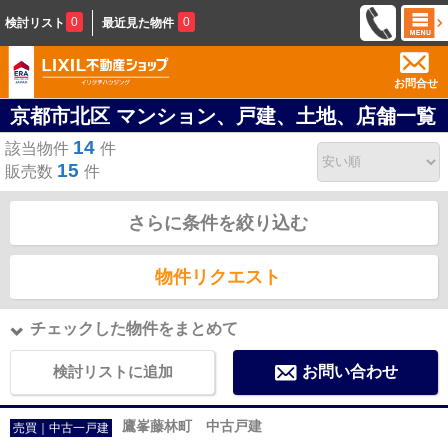
0
0
検討リスト
最近見た物件
お問合せ
京都市北区 マンション、戸建、土地、店舗一覧
14
該当物件
件
15
販売数
件
さらに条件を絞り込む
物件リクエスト
チェックした物件をまとめて
検討リストに追加
お問い合わせ
鷹峯藤林町 中古戸建
売買｜中古一戸建