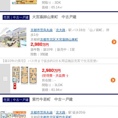
間取り：3DK
面積：65.14㎡
大宮薬師山東町 中古戸建
売買｜中古一戸建
京都市営烏丸線
「
北大路
」駅 バス16分 「山ノ前町」 停
歩1分
京都府
京都市北区
大宮薬師山東町
2,980
万円
築年数：築10年 ｜販売中：
1室
階数：3階建
【築10年の美宅】 バス停まで徒歩約1分＆周辺施設充実で生活至便♪
2,980
万
円
(管理費・共益費 -)
所在階：-
間取り：3LDK
面積：81.94㎡
紫竹牛若町 中古一戸建
売買｜中古一戸建
京都市営烏丸線
「
北大路
」駅 徒歩20分
京都府
京都市北区
紫竹牛若町