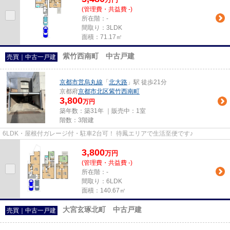
(管理費・共益費 -)
所在階：-
間取り：3LDK
面積：71.17㎡
紫竹西南町 中古戸建
売買｜中古一戸建
京都市営烏丸線
「
北大路
」駅 徒歩21分
京都府
京都市北区
紫竹西南町
3,800
万円
築年数：築31年 ｜販売中：
1室
階数：3階建
6LDK・屋根付ガレージ付・駐車2台可！ 待鳳エリアで生活至便です♪
3,800
万
円
(管理費・共益費 -)
所在階：-
間取り：6LDK
面積：140.67㎡
大宮玄琢北町 中古戸建
売買｜中古一戸建