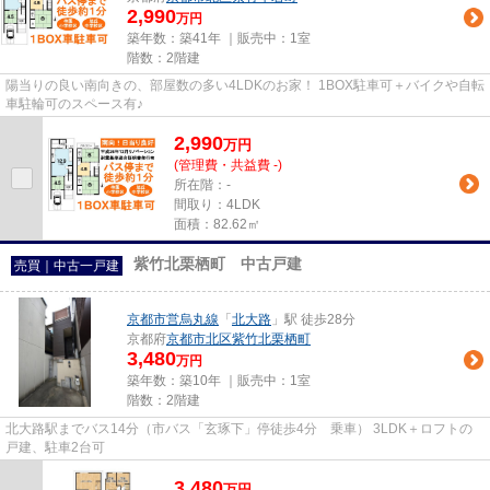
2,990
万円
築年数：築41年 ｜販売中：
1室
階数：2階建
陽当りの良い南向きの、部屋数の多い4LDKのお家！ 1BOX駐車可＋バイクや自転
車駐輪可のスペース有♪
2,990
万
円
(管理費・共益費 -)
所在階：-
間取り：4LDK
面積：82.62㎡
紫竹北栗栖町 中古戸建
売買｜中古一戸建
京都市営烏丸線
「
北大路
」駅 徒歩28分
京都府
京都市北区
紫竹北栗栖町
3,480
万円
築年数：築10年 ｜販売中：
1室
階数：2階建
北大路駅までバス14分（市バス「玄琢下」停徒歩4分 乗車） 3LDK＋ロフトの
戸建、駐車2台可
3,480
万
円