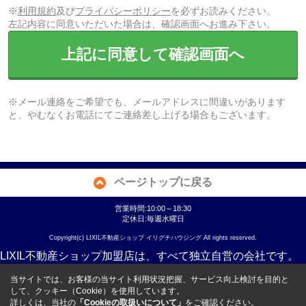
※
利用規約
及び
プライバシーポリシー
を必ずお読みください。
左記内容に同意いただいた場合は、確認画面へお進み下さい。
上記に同意して確認画面へ
※メール連絡をご希望でも、メールアドレスに間違いがあります
と、やむなくお電話にてご連絡差し上げる場合もございます。
ページトップに戻る
営業時間:10:00～18:30
定休日:毎週水曜日
Copyright(c) LIXIL不動産ショップ イリグチハウジング All rights reserved.
LIXIL不動産ショップ加盟店は、すべて独立自営の会社です。
当サイトでは、お客様の当サイト利用状況把握、サービス向上検討を目的と
して、クッキー（Cookie）を使用しています。
詳しくは、当社の
「Cookieの取扱いについて」
をご確認ください。