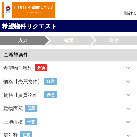
電話する
希望物件リクエスト
入力
確認
送信
ご希望条件
希望物件種別
必須
価格【売買物件】
任意
賃料【賃貸物件】
任意
建物面積
任意
土地面積
任意
築年数
任意