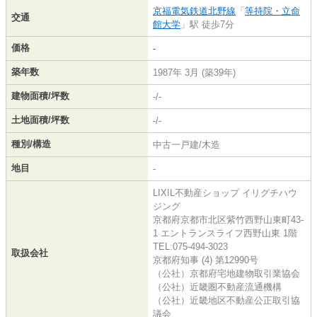
京福電気鉄道北野線
「
等持院・立命
交通
館大学
」駅 徒歩7分
価格
-
築年数
1987年 3月 (築39年)
建物面積/坪数
-/-
土地面積/坪数
-/-
種別/構造
中古一戸建/木造
地目
-
LIXIL不動産ショップ イリグチハウ
ジング
京都府京都市北区紫竹西野山東町43-
1 エントランスライフ西野山東 1階
TEL:075-494-3023
取扱会社
京都府知事 (4) 第12990号
（公社）京都府宅地建物取引業協会
（公社）近畿圏不動産流通機構
（公社）近畿地区不動産公正取引協
議会