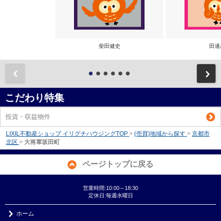
柴田健史
田邊
前
こだわり特集
投資・収益物件
LIXIL不動産ショップ イリグチハウジングTOP
>
(売買)地域から探す
>
京都市
北区
>
大将軍坂田町
ページトップに戻る
営業時間:10:00～18:30
定休日:毎週水曜日
ホーム