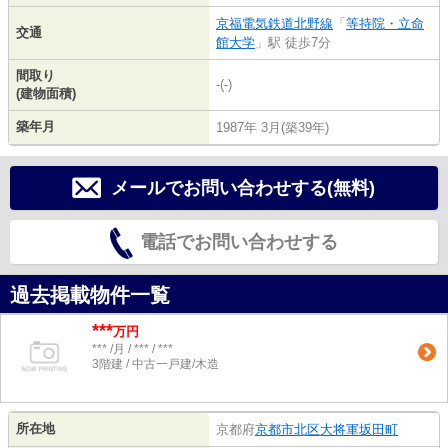
京福電気鉄道北野線
「
等持院・立命
交通
館大学
」駅 徒歩7分
間取り
-(-)
(建物面積)
築年月
1987年 3月(築39年)
メールでお問い合わせする(無料)
電話でお問い合わせする
過去掲載物件一覧
***
万円
*** /月 / *** / ***
3階建 / 中古一戸建/木造
所在地
京都府
京都市北区
大将軍坂田町