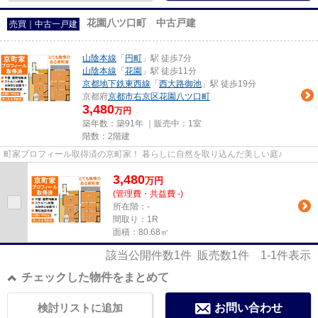
花園八ツ口町 中古戸建
売買｜中古一戸建
山陰本線
「
円町
」駅 徒歩7分
山陰本線
「
花園
」駅 徒歩11分
京都地下鉄東西線
「
西大路御池
」駅 徒歩19分
京都府
京都市右京区
花園八ツ口町
3,480
万円
築年数：築91年 ｜販売中：
1室
階数：2階建
町家プロフィール取得済の京町家！ 暮らしに自然を取り込んだ美しい庭♪
3,480
万
円
(管理費・共益費 -)
所在階：-
間取り：1R
面積：80.68㎡
該当公開件数
1
件 販売数
1
件
1-1
件表示
チェックした物件をまとめて
検討リストに追加
お問い合わせ