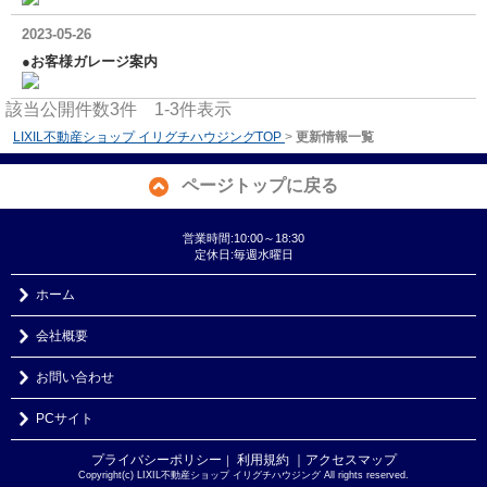
2023-05-26
●お客様ガレージ案内
該当公開件数
3
件
1-3
件表示
LIXIL不動産ショップ イリグチハウジングTOP
>
更新情報一覧
ページトップに戻る
営業時間:10:00～18:30
定休日:毎週水曜日
ホーム
会社概要
お問い合わせ
PCサイト
プライバシーポリシー
利用規約
｜アクセスマップ
｜
Copyright(c) LIXIL不動産ショップ イリグチハウジング All rights reserved.