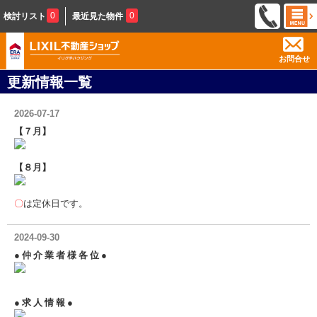
0
0
検討リスト
最近見た物件
お問合せ
更新情報一覧
2026-07-17
【７月】
【８月】
〇
は定休日です。
2024-09-30
● 仲 介 業 者 様 各 位 ●
● 求 人 情 報 ●