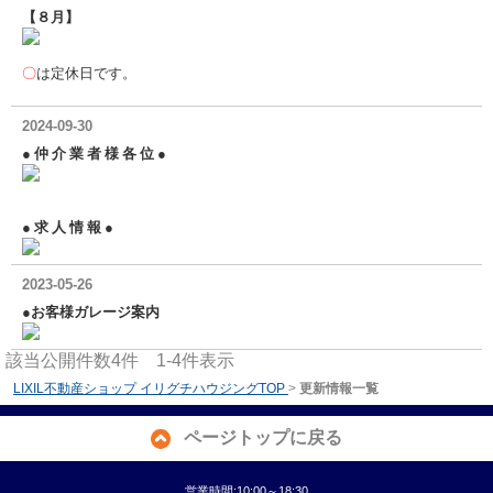
【８月】
〇
は定休日です。
2024-09-30
● 仲 介 業 者 様 各 位 ●
● 求 人 情 報 ●
2023-05-26
●お客様ガレージ案内
該当公開件数
4
件
1-4
件表示
LIXIL不動産ショップ イリグチハウジングTOP
>
更新情報一覧
ページトップに戻る
営業時間:10:00～18:30