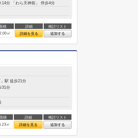
ス14分 「わら天神前」 停歩4分
面積
詳細
検討リスト
2.00㎡
詳細を見る
追加する
町
」駅 徒歩21分
歩31分
造
面積
詳細
検討リスト
6.23㎡
詳細を見る
追加する