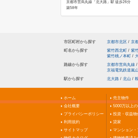
京都市営烏丸線「北大路」駅 徒歩26分
築58年
市区町村から探す
京都市北区
/
京
町名から探す
紫竹西北町
/
紫
紫竹桃ノ本町
/
路線から探す
京都市営烏丸線
/
京福電気鉄道嵐
駅から探す
北大路
/
北山
/
ホーム
売主物件
会社概要
5000万以上
プライバシーポリシー
投資・収益物
利用規約
貸家
サイトマップ
マンション・
物件カタログ
建物検査済み