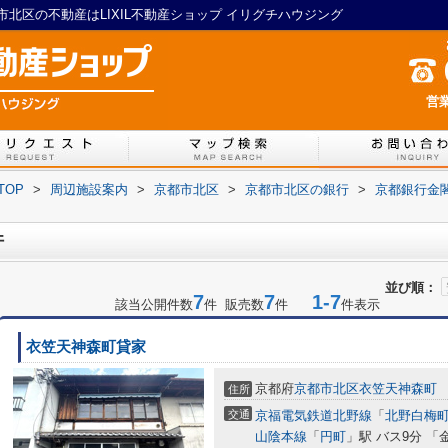
北区の不動産はLIXIL不動産ショップ イリグチハウジング
営業
TOP
>
周辺施設案内
>
京都市北区
>
京都市北区の銀行
>
京都銀行金
件
並び順：
7
7
1-7
該当公開件数
件 販売数
件
件表示
衣笠天神森町貸家
京都府
京都市北区
衣笠天神森町
住所
交通
京福電気鉄道北野線
「
北野白梅
山陰本線
「
円町
」駅 バス9分 「