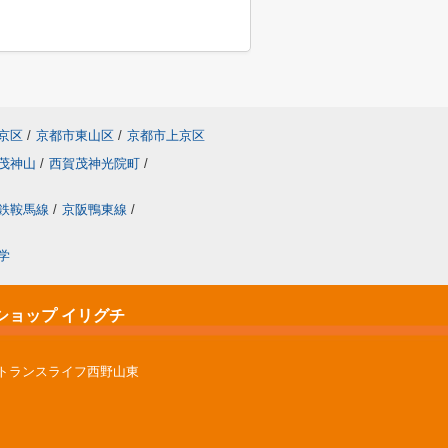
京区
/
京都市東山区
/
京都市上京区
茂神山
/
西賀茂神光院町
/
鉄鞍馬線
/
京阪鴨東線
/
学
ショップ イリグチ
ントランスライフ西野山東