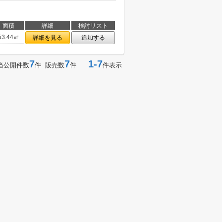
面積
詳細
検討リスト
53.44㎡
詳細を見る
追加する
7
7
1-7
当公開件数
件 販売数
件
件表示