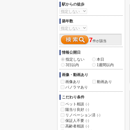
駅からの徒歩
築年数
7
件が該当
情報公開日
指定しない
本日
3日以内
1週間以内
画像・動画あり
画像あり
動画あり
パノラマあり
こだわり条件
ペット相談
(-)
陽当り良好
(-)
リノベーション済
(-)
保証人不要
(-)
高齢者相談
(-)