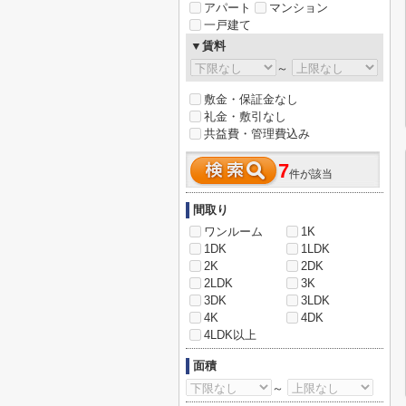
アパート
マンション
一戸建て
▼賃料
～
敷金・保証金なし
礼金・敷引なし
共益費・管理費込み
7
件が該当
間取り
ワンルーム
1K
1DK
1LDK
2K
2DK
2LDK
3K
3DK
3LDK
4K
4DK
4LDK以上
面積
～