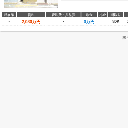
所在階
賃料
管理費・共益費
敷金
礼金
間取り
2,080
万円
0万円
-
-
5DK
該