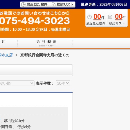
最終更新：2026年08月06日
00
00
件
件
最近見た物件
検討リスト
時間：10:00～18:30
定休日：毎週水曜日
閣寺支店
>
京都銀行金閣寺支店の近くの
表示件数：
町
」駅 徒歩15分
金閣寺道」 停歩4分