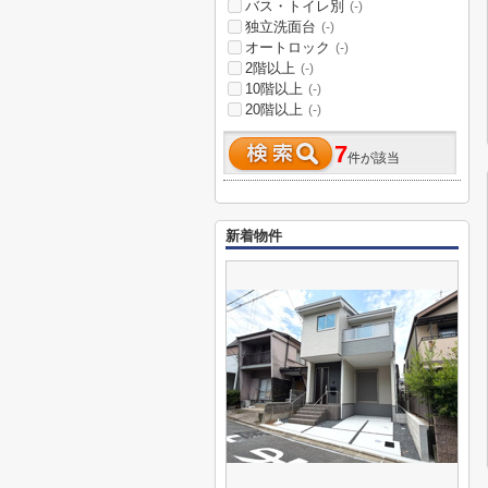
バス・トイレ別
(-)
独立洗面台
(-)
オートロック
(-)
2階以上
(-)
10階以上
(-)
20階以上
(-)
7
件が該当
新着物件