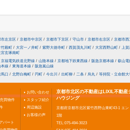
都市左京区
/
京都市中京区
/
京都市下京区
/
守山市
/
京都市右京区
/
京都市西
竹竹殿町
/
大宮一ノ井町
/
紫野大徳寺町
/
西賀茂丸川町
/
大宮西野山町
/
上賀
大宮玄琢南町
京福電気鉄道北野線
/
山陰本線
/
京都地下鉄東西線
/
阪急京都本線
/
叡山電
山本線
/
東海道本線
/
阪急嵐山線
鞍馬口
/
北野白梅町
/
円町
/
今出川
/
出町柳
/
二条
/
烏丸
/
等持院・立命館大
京都市北区の不動産はLIXIL不動産
お問い合わせ
ハウジング
の売買物件
スタッフ紹介
件
周辺施設
京都府京都市北区紫竹西野山東町43-1 エ
お客様の声
1階
アパート
TEL:075-494-3023
の売買物件