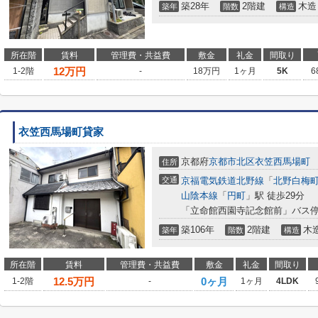
築28年
2階建
木造
築年
階数
構造
所在階
賃料
管理費・共益費
敷金
礼金
間取り
12
万円
1-2階
-
18万円
1ヶ月
5K
6
衣笠西馬場町貸家
京都府
京都市北区
衣笠西馬場町
住所
交通
京福電気鉄道北野線
「
北野白梅
山陰本線
「
円町
」駅 徒歩29分
「立命館西園寺記念館前」バス停
築106年
2階建
木
築年
階数
構造
所在階
賃料
管理費・共益費
敷金
礼金
間取り
12.5
万円
0ヶ月
1-2階
-
1ヶ月
4LDK