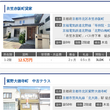
衣笠赤阪町貸家
京都府
京都市北区
衣笠赤阪町
住所
交通
京福電気鉄道北野線
「
等持院・
京福電気鉄道北野線
「
北野白梅
「衣笠氷室町」バス停下車 徒歩
築8年
2階建
木造
築年
階数
構造
所在階
賃料
管理費・共益費
敷金
礼金
間取り
12.5
万円
1-2階
-
2ヶ月
0.5ヶ月
3LDK
紫野大徳寺町 中古テラス
京都府
京都市北区
紫野大徳寺町
住所
交通
京都市営烏丸線
「
北大路
」駅 徒
築58年
2階建
木造
築年
階数
構造