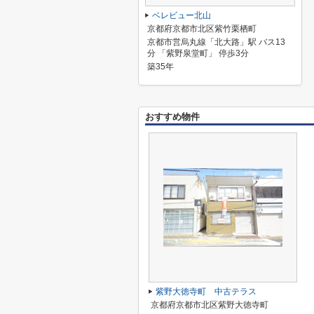
ベレビュー北山
京都府京都市北区紫竹栗栖町
京都市営烏丸線「北大路」駅 バス13
分 「紫野泉堂町」 停歩3分
築35年
おすすめ物件
紫野大徳寺町 中古テラス
京都府京都市北区紫野大徳寺町