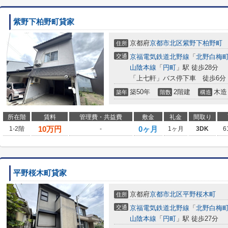
紫野下柏野町貸家
京都府
京都市北区
紫野下柏野町
住所
交通
京福電気鉄道北野線
「
北野白梅
山陰本線
「
円町
」駅 徒歩28分
「上七軒」バス停下車 徒歩6分
築50年
2階建
木造
築年
階数
構造
所在階
賃料
管理費・共益費
敷金
礼金
間取り
10
万円
0ヶ月
1-2階
-
1ヶ月
3DK
6
平野桜木町貸家
京都府
京都市北区
平野桜木町
住所
交通
京福電気鉄道北野線
「
北野白梅
山陰本線
「
円町
」駅 徒歩27分