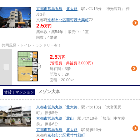
京都市営烏丸線
「
北大路
」駅 バス15分 「神光院前」 停
歩3分
京都府
京都市北区
西賀茂大栗町
72
2.5
万円
築年数：築54年 ｜販売中：
1室
階数：4階建
共同風呂・トイレ・ランドリー有！
2.5
万
円
(管理費・共益費 3,000円)
所在階：3階
間取り：2K
面積：20.00㎡
メゾン大卓
賃貸｜マンション
京都市営烏丸線
「
北大路
」駅 バス13分 「大宮田尻
町」 停歩5分
京都市営烏丸線
「
北山
」駅 バス10分 「加茂川中学校
前」 停歩6分
京都市営烏丸線
「
北大路
」駅 徒歩26分
京都府
京都市北区
紫竹竹殿町