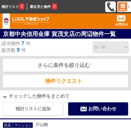
0
0
検討リスト
最近見た物件
お問合せ
京都中央信用金庫 賀茂支店の周辺物件一覧
7
該当物件
件
9
販売数
件
さらに条件を絞り込む
物件リクエスト
チェックした物件をまとめて
検討リストに追加
お問い合わせ
片山館
賃貸｜マンション