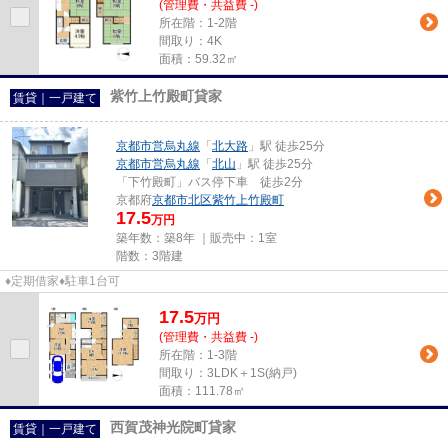
(管理費・共益費 -)
所在階：1-2階
間取り：4K
面積：59.32㎡
紫竹上竹殿町貸家
賃貸｜一戸建て
京都市営烏丸線
「
北大路
」駅 徒歩25分
京都市営烏丸線
「
北山
」駅 徒歩25分
「下竹殿町」バス停下車 徒歩2分
京都府
京都市北区
紫竹上竹殿町
17.5
万円
築年数：築8年 ｜販売中：
1室
階数：3階建
♦定期借家♦駐車1台可
17.5
万
円
(管理費・共益費 -)
所在階：1-3階
間取り：3LDK＋1S(納戸)
面積：111.78㎡
西賀茂神光院町貸家
賃貸｜一戸建て