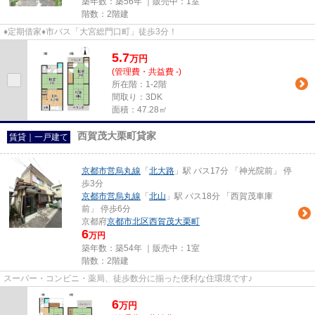
築年数：築56年 ｜販売中：
1室
階数：2階建
♦定期借家♦市バス「大宮総門口町」徒歩3分！
5.7
万
円
(管理費・共益費 -)
所在階：1-2階
間取り：3DK
面積：47.28㎡
西賀茂大栗町貸家
賃貸｜一戸建て
京都市営烏丸線
「
北大路
」駅 バス17分 「神光院前」 停
歩3分
京都市営烏丸線
「
北山
」駅 バス18分 「西賀茂車庫
前」 停歩6分
京都府
京都市北区
西賀茂大栗町
6
万円
築年数：築54年 ｜販売中：
1室
階数：2階建
スーパー・コンビニ・薬局、徒歩数分に揃った便利な住環境です♪
6
万
円