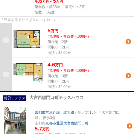
4.6
5
万円～
万円
築年数：築38年 ｜販売中：
2室
階数：3階建
2部屋あるてやっぱりいいよね～♪
5
万
円
(管理費・共益費 4,000円)
所在階：2階
間取り：2DK
面積：32.00㎡
4.6
万
円
(管理費・共益費 4,000円)
所在階：3階
間取り：2DK
面積：32.00㎡
大宮西総門口町テラスハウス
賃貸｜テラス
京都市営烏丸線
「
北大路
」駅 バス15分 「大宮総門口
町」 停歩3分
京都府
京都市北区
大宮西総門口町
5.7
万円