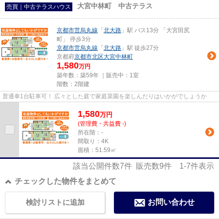
大宮中林町 中古テラス
売買｜中古テラスハウス
京都市営烏丸線
「
北大路
」駅 バス13分 「大宮田尻
町」 停歩3分
京都市営烏丸線
「
北大路
」駅 徒歩27分
京都府
京都市北区
大宮中林町
1,580
万円
築年数：築59年 ｜販売中：
1室
階数：2階建
普通車1台駐車可！ 広々とした庭で家庭菜園を楽しんだりはいかがでしょうか
1,580
万
円
(管理費・共益費 -)
所在階：-
間取り：4K
面積：51.59㎡
該当公開件数
7
件 販売数
9
件
1-7
件表示
チェックした物件をまとめて
検討リストに追加
お問い合わせ