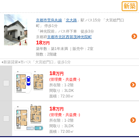
京都市営烏丸線
「
北大路
」駅 バス15分 「大宮総門口
町」 停歩1分
「神光院前」バス停下車 徒歩3分
京都府
京都市北区
西賀茂神光院町
18
万円
築年数：築1年未満 ｜販売中：
2室
階数：2階建
♦新築貸家♦市バス「大宮総門口」徒歩1分
18
万
円
(管理費・共益費 -)
所在階：1-2階
間取り：3LDK
面積：72.00㎡
18
万
円
(管理費・共益費 -)
所在階：1-2階
間取り：3LDK
面積：72.00㎡