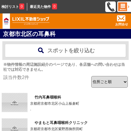
0
0
検討リスト
最近見た物件
お問合せ
京都市北区の耳鼻科
スポットを絞り込む
※物件情報の周辺施設紹介のページであり、各店舗への問い合わせは当
社では対応できません。
該当件数
2
件
竹内耳鼻咽喉科
京都府京都市北区小山上板倉町
-
やまもと耳鼻咽喉科クリニック
京都府京都市北区紫野西御所田町