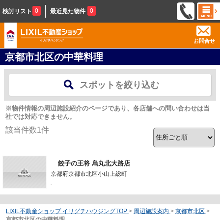
0
0
検討リスト
最近見た物件
お問合せ
京都市北区の中華料理
スポットを絞り込む
※物件情報の周辺施設紹介のページであり、各店舗への問い合わせは当
社では対応できません。
該当件数
1
件
餃子の王将 烏丸北大路店
京都府京都市北区小山上総町
-
LIXIL不動産ショップ イリグチハウジングTOP
>
周辺施設案内
>
京都市北区
>
京都市北区の中華料理