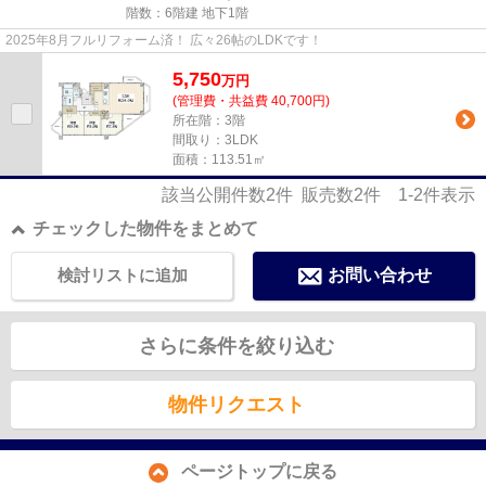
階数：6階建 地下1階
2025年8月フルリフォーム済！ 広々26帖のLDKです！
5,750
万
円
(管理費・共益費 40,700円)
所在階：3階
間取り：3LDK
面積：113.51㎡
該当公開件数
2
件 販売数
2
件
1-2
件表示
チェックした物件をまとめて
検討リストに追加
お問い合わせ
さらに条件を絞り込む
物件リクエスト
ページトップに戻る