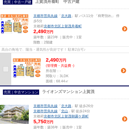
上賀茂舟着町 中古戸建
売買｜中古一戸建
京都市営烏丸線
「
北大路
」駅 バス11分 「柊野別れ」 停
歩5分
京都府
京都市北区
上賀茂舟着町
2,490
万円
築年数：築23年 ｜販売中：
1室
階数：2階建
高台の角地で、陽当・通気性が良好です！ 駐車2台可♪
2,490
万
円
(管理費・共益費 -)
所在階：-
間取り：3LDK
面積：68.44㎡
ライオンズマンション上賀茂
売買｜中古マンション
京都市営烏丸線
「
北大路
」駅 徒歩26分
京都市営烏丸線
「
北山
」駅 徒歩24分
京都府
京都市北区
上賀茂朝露ケ原町
5,750
万円
築年数：築36年 ｜販売中：
1室