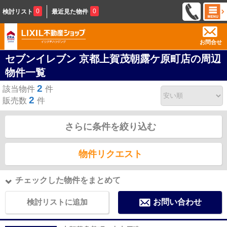
0
0
検討リスト
最近見た物件
お問合せ
セブンイレブン 京都上賀茂朝露ケ原町店の周辺
物件一覧
2
該当物件
件
2
販売数
件
さらに条件を絞り込む
物件リクエスト
チェックした物件をまとめて
検討リストに追加
お問い合わせ