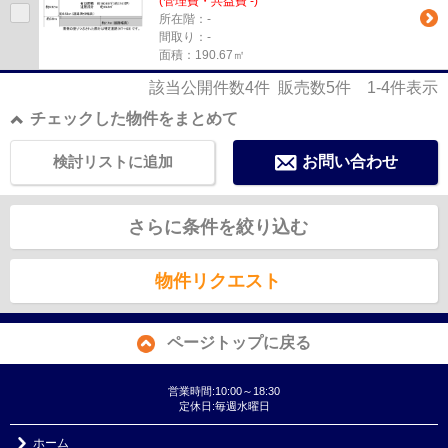
(管理費・共益費 -)
所在階：-
間取り：-
面積：190.67㎡
該当公開件数
4
件 販売数
5
件
1-4
件表示
チェックした物件をまとめて
検討リストに追加
お問い合わせ
さらに条件を絞り込む
物件リクエスト
ページトップに戻る
営業時間:10:00～18:30
定休日:毎週水曜日
ホーム