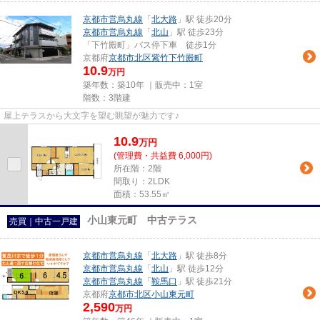
京都市営烏丸線
「
北大路
」駅 徒歩20分
京都市営烏丸線
「
北山
」駅 徒歩23分
「下竹殿町」バス停下車 徒歩1分
京都府
京都市北区
紫竹下竹殿町
10.9
万円
築年数：築10年 ｜販売中：
1室
階数：3階建
屋上テラスから大文字を望む眺望が魅力です♪
10.9
万
円
(管理費・共益費 6,000円)
所在階：2階
間取り：2LDK
面積：53.55㎡
小山東元町 中古テラス
売買｜中古一戸建
京都市営烏丸線
「
北大路
」駅 徒歩8分
京都市営烏丸線
「
北山
」駅 徒歩12分
京都市営烏丸線
「
鞍馬口
」駅 徒歩21分
京都府
京都市北区
小山東元町
2,590
万円