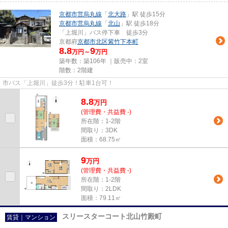
京都市営烏丸線
「
北大路
」駅 徒歩15分
京都市営烏丸線
「
北山
」駅 徒歩18分
「上堀川」バス停下車 徒歩3分
京都府
京都市北区
紫竹下本町
8.8
9
万円～
万円
築年数：築106年 ｜販売中：
2室
階数：2階建
市バス「上堀川」徒歩3分！駐車1台可！
8.8
万
円
(管理費・共益費 -)
所在階：1-2階
間取り：3DK
面積：68.75㎡
9
万
円
(管理費・共益費 -)
所在階：1-2階
間取り：2LDK
面積：79.11㎡
スリースターコート北山竹殿町
賃貸｜マンション