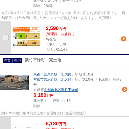
築年数：築46年 ｜販売中：
1室
階数：2階建
令和8年3月21日価格変更！ 賀茂川近くの北山通りに面した店舗付住宅です。 店
舗部分には飲食店に適したカウンターが備え付けてあります。 何商可♪
2,590
万
円
(管理費・共益費 -)
所在階：-
間取り：3DK
面積：65.14㎡
紫竹下緑町 売土地
売買｜売地
京都市営烏丸線
「
北大路
」駅 徒歩18分
京都市営烏丸線
「
北大路
」駅 バス10分 「下緑町」 停歩3
分
京都府
京都市北区
紫竹下緑町
6,180
万円
築年数：- ｜販売中：
1件
階数：-
約57坪の建築条件無売土地♪ 住環境良好×生活利便性◎
6,180
万
円