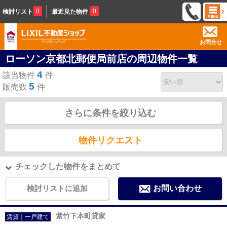
0
0
検討リスト
最近見た物件
お問合せ
ローソン京都北郵便局前店の周辺物件一覧
4
該当物件
件
5
販売数
件
さらに条件を絞り込む
物件リクエスト
チェックした物件をまとめて
検討リストに追加
お問い合わせ
紫竹下本町貸家
賃貸｜一戸建て