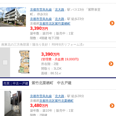
京都市営烏丸線
「
北大路
」駅 バス13分 「紫野泉堂
町」 停歩3分
京都市営烏丸線
「
北大路
」駅 徒歩23分
京都府
京都市北区
紫竹栗栖町
3,390
万円
築年数：築35年 ｜販売中：
1室
階数：4階建 地下2階
南東北の三方角部屋！陽当り良好！ R8年8月リフォーム済♪
3,390
万
円
(管理費・共益費 19,000円)
所在階：2階
間取り：3LDK
面積：86.51㎡
紫竹北栗栖町 中古戸建
売買｜中古一戸建
京都市営烏丸線
「
北大路
」駅 徒歩28分
京都府
京都市北区
紫竹北栗栖町
3,480
万円
築年数：築10年 ｜販売中：
1室
階数：2階建