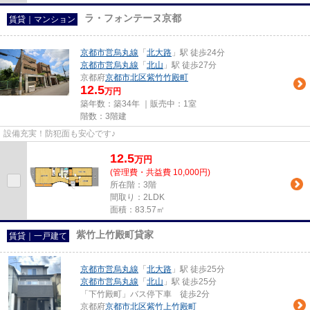
ラ・フォンテーヌ京都
賃貸｜マンション
京都市営烏丸線
「
北大路
」駅 徒歩24分
京都市営烏丸線
「
北山
」駅 徒歩27分
京都府
京都市北区
紫竹竹殿町
12.5
万円
築年数：築34年 ｜販売中：
1室
階数：3階建
設備充実！防犯面も安心です♪
12.5
万
円
(管理費・共益費 10,000円)
所在階：3階
間取り：2LDK
面積：83.57㎡
紫竹上竹殿町貸家
賃貸｜一戸建て
京都市営烏丸線
「
北大路
」駅 徒歩25分
京都市営烏丸線
「
北山
」駅 徒歩25分
「下竹殿町」バス停下車 徒歩2分
京都府
京都市北区
紫竹上竹殿町