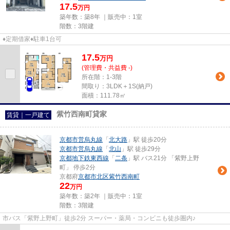
17.5
万円
築年数：築8年 ｜販売中：
1室
階数：3階建
♦定期借家♦駐車1台可
17.5
万
円
(管理費・共益費 -)
所在階：1-3階
間取り：3LDK＋1S(納戸)
面積：111.78㎡
紫竹西南町貸家
賃貸｜一戸建て
京都市営烏丸線
「
北大路
」駅 徒歩20分
京都市営烏丸線
「
北山
」駅 徒歩29分
京都地下鉄東西線
「
二条
」駅 バス21分 「紫野上野
町」 停歩2分
京都府
京都市北区
紫竹西南町
22
万円
築年数：築2年 ｜販売中：
1室
階数：3階建
市バス「紫野上野町」徒歩2分 スーパー・薬局・コンビニも徒歩圏内♪