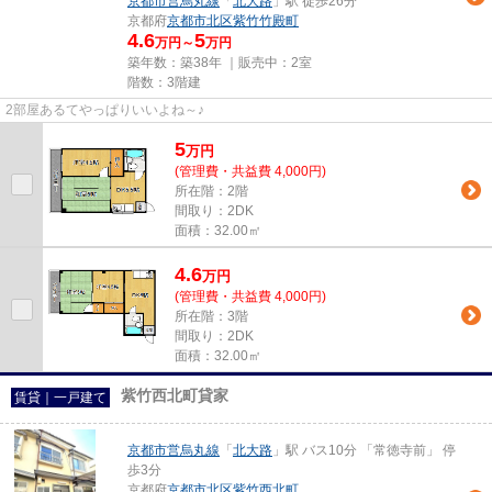
京都市営烏丸線
「
北大路
」駅 徒歩26分
京都府
京都市北区
紫竹竹殿町
4.6
5
万円～
万円
築年数：築38年 ｜販売中：
2室
階数：3階建
2部屋あるてやっぱりいいよね～♪
5
万
円
(管理費・共益費 4,000円)
所在階：2階
間取り：2DK
面積：32.00㎡
4.6
万
円
(管理費・共益費 4,000円)
所在階：3階
間取り：2DK
面積：32.00㎡
紫竹西北町貸家
賃貸｜一戸建て
京都市営烏丸線
「
北大路
」駅 バス10分 「常徳寺前」 停
歩3分
京都府
京都市北区
紫竹西北町