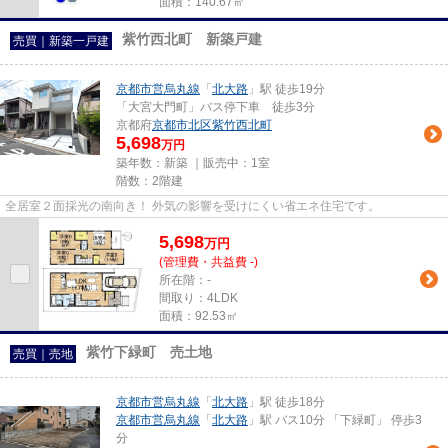
面積：140.67㎡
紫竹西北町 新築戸建
売買｜新築一戸建
京都市営烏丸線
「
北大路
」駅 徒歩19分
「大宮大門町」バス停下車 徒歩3分
京都府
京都市北区
紫竹西北町
5,698
万円
築年数：新築 ｜販売中：
1室
階数：2階建
全居室２面採光の南向き！ 外気の影響を受けにくい省エネ住宅です。
5,698
万
円
(管理費・共益費 -)
所在階：-
間取り：4LDK
面積：92.53㎡
紫竹下緑町 売土地
売買｜売地
京都市営烏丸線
「
北大路
」駅 徒歩18分
京都市営烏丸線
「
北大路
」駅 バス10分 「下緑町」 停歩3
分