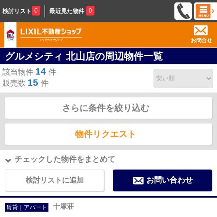
0
0
検討リスト
最近見た物件
お問合せ
グルメシティ 北山店の周辺物件一覧
14
該当物件
件
15
販売数
件
さらに条件を絞り込む
物件リクエスト
チェックした物件をまとめて
検討リストに追加
お問い合わせ
十塚荘
賃貸｜アパート