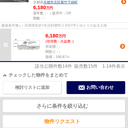
京都府
京都市北区
紫竹下緑町
6,180
万円
築年数：- ｜販売中：
1件
階数：-
建築条件無し♪ 住環境良好×生活利便性◎ 約57坪とゆとりのある土地
6,180
万
円
(管理費・共益費 -)
所在階：-
間取り：-
面積：190.67㎡
該当公開件数
14
件 販売数
15
件
1-14
件表示
チェックした物件をまとめて
検討リストに追加
お問い合わせ
さらに条件を絞り込む
物件リクエスト