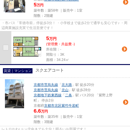
5
万円
築年数：築58年 ｜販売中：
1室
階数：2階建
・市バス「常徳寺前」停徒歩3分！ ・小学校まで徒歩2分で通学も安心です♪ ・周
辺商業施設充実で生活至便です！
5
万
円
(管理費・共益費 -)
所在階：-
間取り：3K
面積：34.24㎡
スクエアコート
賃貸｜マンション
京都市営烏丸線
「
北大路
」駅 徒歩20分
京都市営烏丸線
「
北山
」駅 徒歩28分
京都地下鉄東西線
「
二条
」駅 バス20分 「紫野上野
町」 停歩2分
京都府
京都市北区
紫竹牛若町
6.6
万円
築年数：築35年 ｜販売中：
1室
階数：3階建
レトロかわいい♪北向きでも十分！明るいお部屋です！