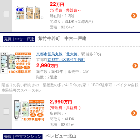
22
万
円
(管理費・共益費 -)
所在階：1-3階
間取り：3LDK＋1S(納戸)
面積：93.64㎡
紫竹牛若町 中古一戸建
売買｜中古一戸建
京都市営烏丸線
「
北大路
」駅 徒歩20分
京都府
京都市北区
紫竹牛若町
2,990
万円
築年数：築41年 ｜販売中：
1室
階数：2階建
陽当りの良い南向きの、部屋数の多い4LDKのお家！ 1BOX駐車可＋バイクや自転
車駐輪可のスペース有♪
2,990
万
円
(管理費・共益費 -)
所在階：-
間取り：4LDK
面積：82.62㎡
ベレビュー北山
売買｜中古マンション