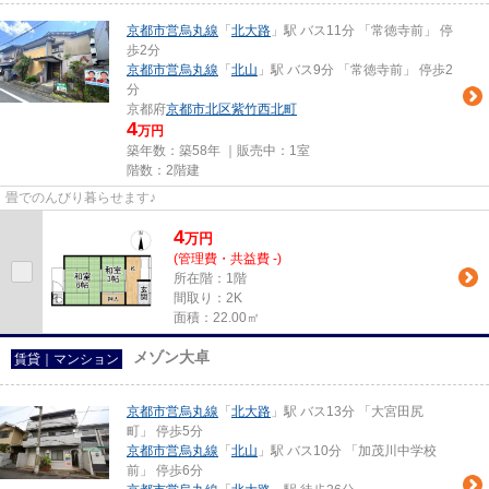
京都市営烏丸線
「
北大路
」駅 バス11分 「常徳寺前」 停
歩2分
京都市営烏丸線
「
北山
」駅 バス9分 「常徳寺前」 停歩2
分
京都府
京都市北区
紫竹西北町
4
万円
築年数：築58年 ｜販売中：
1室
階数：2階建
畳でのんびり暮らせます♪
4
万
円
(管理費・共益費 -)
所在階：1階
間取り：2K
面積：22.00㎡
メゾン大卓
賃貸｜マンション
京都市営烏丸線
「
北大路
」駅 バス13分 「大宮田尻
町」 停歩5分
京都市営烏丸線
「
北山
」駅 バス10分 「加茂川中学校
前」 停歩6分