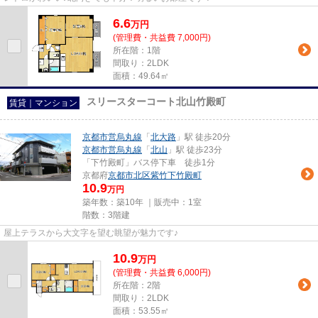
6.6
万
円
(管理費・共益費 7,000円)
所在階：1階
間取り：2LDK
面積：49.64㎡
スリースターコート北山竹殿町
賃貸｜マンション
京都市営烏丸線
「
北大路
」駅 徒歩20分
京都市営烏丸線
「
北山
」駅 徒歩23分
「下竹殿町」バス停下車 徒歩1分
京都府
京都市北区
紫竹下竹殿町
10.9
万円
築年数：築10年 ｜販売中：
1室
階数：3階建
屋上テラスから大文字を望む眺望が魅力です♪
10.9
万
円
(管理費・共益費 6,000円)
所在階：2階
間取り：2LDK
面積：53.55㎡