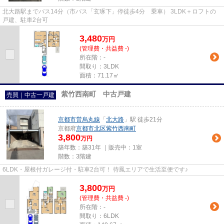
北大路駅までバス14分（市バス「玄琢下」停徒歩4分 乗車） 3LDK＋ロフトの
戸建、駐車2台可
3,480
万
円
(管理費・共益費 -)
所在階：-
間取り：3LDK
面積：71.17㎡
紫竹西南町 中古戸建
売買｜中古一戸建
京都市営烏丸線
「
北大路
」駅 徒歩21分
京都府
京都市北区
紫竹西南町
3,800
万円
築年数：築31年 ｜販売中：
1室
階数：3階建
6LDK・屋根付ガレージ付・駐車2台可！ 待鳳エリアで生活至便です♪
3,800
万
円
(管理費・共益費 -)
所在階：-
間取り：6LDK