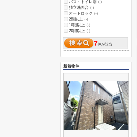
バス・トイレ別
(-)
独立洗面台
(-)
オートロック
(-)
2階以上
(-)
10階以上
(-)
20階以上
(-)
7
件が該当
新着物件