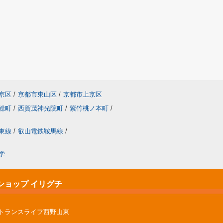
京区
/
京都市東山区
/
京都市上京区
総町
/
西賀茂神光院町
/
紫竹桃ノ本町
/
東線
/
叡山電鉄鞍馬線
/
学
ショップ イリグチ
ントランスライフ西野山東