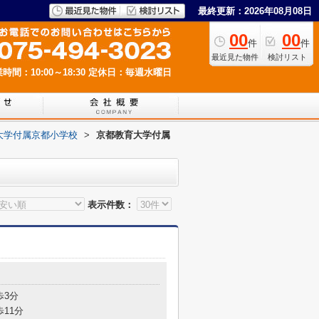
最終更新：2026年08月08日
00
00
件
件
最近見た物件
検討リスト
時間：10:00～18:30
定休日：毎週水曜日
大学付属京都小学校
>
京都教育大学付属
表示件数：
歩3分
歩11分