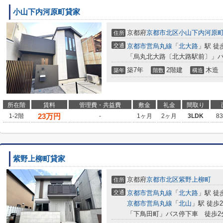
小山下内河原町貸家
京都府
京都市北区
小山下内河原
住所
交通
京都市営烏丸線
「
北大路
」駅 徒
「烏丸北大路〔北大路駅前〕」バ
築7年
2階建
木造
築年
階数
構造
所在階
賃料
管理費・共益費
敷金
礼金
間取り
23
万円
1-2階
-
1ヶ月
2ヶ月
3LDK
8
紫野上柳町貸家
京都府
京都市北区
紫野上柳町
住所
交通
京都市営烏丸線
「
北大路
」駅 徒
京都市営烏丸線
「
北山
」駅 徒歩2
「下鳥田町」バス停下車 徒歩2