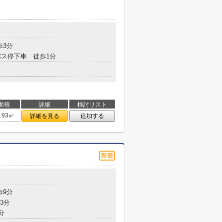
町
歩3分
ス停下車 徒歩1分
面積
詳細
検討リスト
3.93㎡
詳細を見る
追加する
歩9分
3分
分