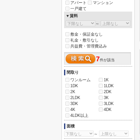
アパート
マンション
一戸建て
▼賃料
～
敷金・保証金なし
礼金・敷引なし
共益費・管理費込み
7
件が該当
間取り
ワンルーム
1K
1DK
1LDK
2K
2DK
2LDK
3K
3DK
3LDK
4K
4DK
4LDK以上
面積
～