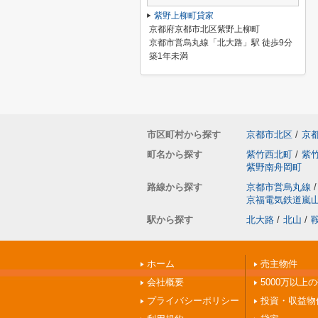
紫野上柳町貸家
京都府京都市北区紫野上柳町
京都市営烏丸線「北大路」駅 徒歩9分
築1年未満
市区町村から探す
京都市北区
/
京
町名から探す
紫竹西北町
/
紫
紫野南舟岡町
路線から探す
京都市営烏丸線
/
京福電気鉄道嵐
駅から探す
北大路
/
北山
/
ホーム
売主物件
会社概要
5000万以上
プライバシーポリシー
投資・収益物