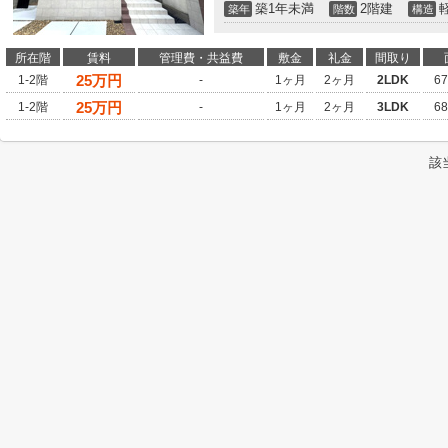
築1年未満
2階建
築年
階数
構造
所在階
賃料
管理費・共益費
敷金
礼金
間取り
25
万円
1-2階
-
1ヶ月
2ヶ月
2LDK
6
25
万円
1-2階
-
1ヶ月
2ヶ月
3LDK
6
該