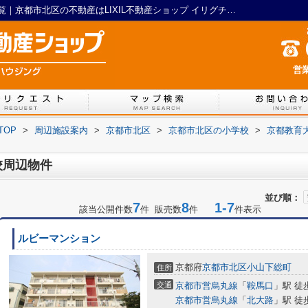
京都教育大学付属京都小学校周辺の物件一覧｜京都市北区の不動産はLIXIL不動産ショップ イリグチハウジング
営業
TOP
>
周辺施設案内
>
京都市北区
>
京都市北区の小学校
>
京都教育
校周辺物件
並び順：
7
8
1-7
該当公開件数
件 販売数
件
件表示
ルビーマンション
京都府
京都市北区
小山下総町
住所
交通
京都市営烏丸線
「
鞍馬口
」駅 徒
京都市営烏丸線
「
北大路
」駅 徒