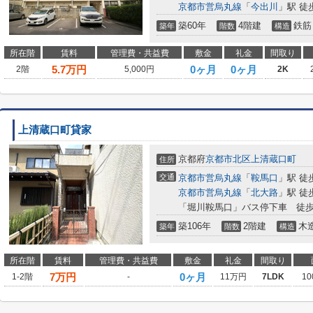
京都市営烏丸線
「
今出川
」駅 徒
築60年
4階建
鉄筋
築年
階数
構造
所在階
賃料
管理費・共益費
敷金
礼金
間取り
5.7
万円
0ヶ月
0ヶ月
2階
5,000円
2K
上清蔵口町貸家
京都府
京都市北区
上清蔵口町
住所
交通
京都市営烏丸線
「
鞍馬口
」駅 徒
京都市営烏丸線
「
北大路
」駅 徒
「堀川鞍馬口」バス停下車 徒歩
築106年
2階建
木
築年
階数
構造
所在階
賃料
管理費・共益費
敷金
礼金
間取り
7
万円
0ヶ月
1-2階
-
11万円
7LDK
10