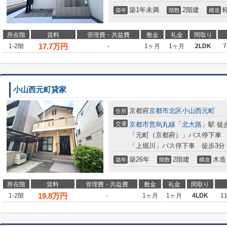
築1年未満
2階建
築年
階数
構造
所在階
賃料
管理費・共益費
敷金
礼金
間取り
17.7
万円
1-2階
-
1ヶ月
1ヶ月
2LDK
7
小山西元町貸家
京都府
京都市北区
小山西元町
住所
交通
京都市営烏丸線
「
北大路
」駅 徒
「元町（京都府）」バス停下車 
「上堀川」バス停下車 徒歩3分
築26年
2階建
木造
築年
階数
構造
所在階
賃料
管理費・共益費
敷金
礼金
間取り
19.8
万円
1-2階
-
1ヶ月
1ヶ月
4LDK
1