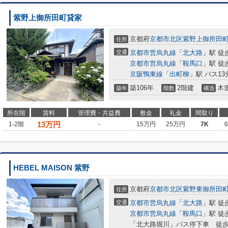
紫野上御所田町貸家
京都府
京都市北区
紫野上御所田
住所
交通
京都市営烏丸線
「
北大路
」駅 徒
京都市営烏丸線
「
鞍馬口
」駅 徒
京阪鴨東線
「
出町柳
」駅 バス13
築106年
2階建
木
築年
階数
構造
所在階
賃料
管理費・共益費
敷金
礼金
間取り
13
万円
1-2階
-
15万円
25万円
7K
HEBEL MAISON 紫野
京都府
京都市北区
紫野東御所田
住所
交通
京都市営烏丸線
「
北大路
」駅 徒
京都市営烏丸線
「
鞍馬口
」駅 徒
「北大路堀川」バス停下車 徒歩