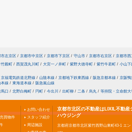
都市左京区
/
京都市中京区
/
京都市下京区
/
守山市
/
京都市右京区
/
京都市西
竹竹殿町
/
西賀茂丸川町
/
大宮一ノ井町
/
紫野大徳寺町
/
紫竹牛若町
/
小山下
京福電気鉄道北野線
/
山陰本線
/
京都地下鉄東西線
/
阪急京都本線
/
京阪鴨
山本線
/
東海道本線
/
阪急嵐山線
鞍馬口
/
北野白梅町
/
円町
/
今出川
/
出町柳
/
二条
/
烏丸
/
等持院・立命館大
京都市北区の不動産はLIXIL不動産
お問い合わせ
ハウジング
の売買物件
スタッフ紹介
件
周辺施設
京都府京都市北区紫竹西野山東町43-1 エ