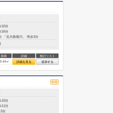
町
歩10分
歩16分
分 「北大路堀川」 停歩3分
造
面積
詳細
検討リスト
65.44㎡
詳細を見る
追加する
町
歩10分
歩11分
3分