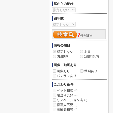
駅からの徒歩
築年数
7
件が該当
情報公開日
指定しない
本日
3日以内
1週間以内
画像・動画あり
画像あり
動画あり
パノラマあり
こだわり条件
ペット相談
(-)
陽当り良好
(-)
リノベーション済
(-)
保証人不要
(-)
高齢者相談
(-)