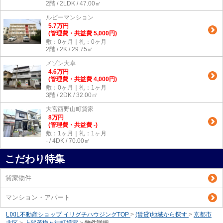
2階 / 2LDK / 47.00㎡
ルビーマンション
5.7
万
円
(管理費・共益費 5,000円)
敷：0ヶ月｜礼：0ヶ月
2階 / 2K / 29.75㎡
メゾン大卓
4.6
万
円
(管理費・共益費 4,000円)
敷：0ヶ月｜礼：1ヶ月
3階 / 2DK / 32.00㎡
大宮西野山町貸家
8
万
円
(管理費・共益費 -)
敷：1ヶ月｜礼：1ヶ月
- / 4DK / 70.00㎡
こだわり特集
貸家物件
マンション・アパート
LIXIL不動産ショップ イリグチハウジングTOP
>
(賃貸)地域から探す
>
京都市
北区
>
上賀茂梅ヶ辻町貸家
>
物件詳細