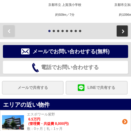
京都市立 上賀茂小学校
京都市立加
約509m／7分
約1096
前
メールでお問い合わせする(無料)
電話でお問い合わせする
メールで共有する
LINEで共有する
エリアの近い物件
エスポワール紫野
6.5
万
円
(管理費・共益費 8,000円)
敷：0ヶ月｜礼：1ヶ月