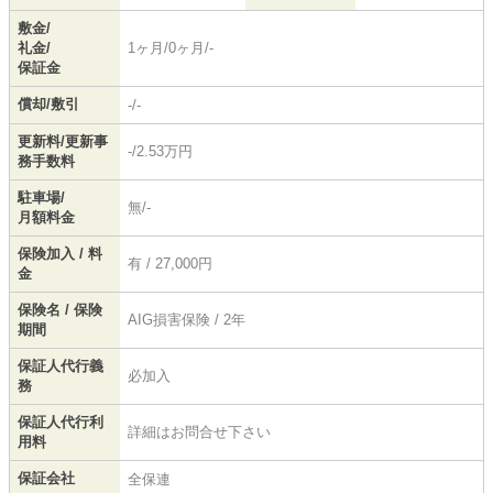
敷金/
礼金/
1ヶ月/0ヶ月/-
保証金
償却/敷引
-/-
更新料/更新事
-/2.53万円
務手数料
駐車場/
無/-
月額料金
保険加入 / 料
有 / 27,000円
金
保険名 / 保険
AIG損害保険 / 2年
期間
保証人代行義
必加入
務
保証人代行利
詳細はお問合せ下さい
用料
保証会社
全保連