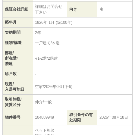
詳細はお問合せ
保証会社詳細
向き
南
下さい
築年月
1926年 1月 (築100年)
契約期間
2年
種別/構造
一戸建て/木造
部屋/
所在階/
-/1-2階/2階建
階建
総戸数
-
現況/
空家/2026年08月下旬
入居可能日
取引態様/
仲介/一般
賃貸区分
取引条件の有
物件番号
104889949
2026年08月18日
効期限
ペット相談