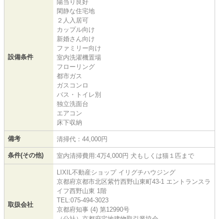
陽当り良好
閑静な住宅地
２人入居可
カップル向け
新婚さん向け
ファミリー向け
設備条件
室内洗濯機置場
フローリング
都市ガス
ガスコンロ
バス・トイレ別
独立洗面台
エアコン
床下収納
備考
清掃代：44,000円
条件(その他)
室内清掃費用:4万4,000円 犬もしくは猫１匹まで
LIXIL不動産ショップ イリグチハウジング
京都府京都市北区紫竹西野山東町43-1 エントランスラ
イフ西野山東 1階
TEL:075-494-3023
取扱会社
京都府知事 (4) 第12990号
（公社）京都府宅地建物取引業協会