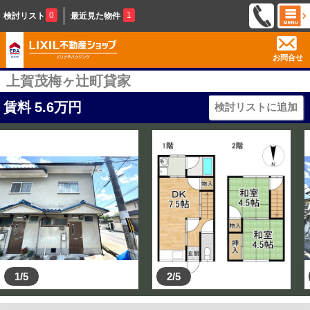
0
1
検討リスト
最近見た物件
お問合せ
上賀茂梅ヶ辻町貸家
賃料
5.6
万円
検討リストに追加
1/5
2/5