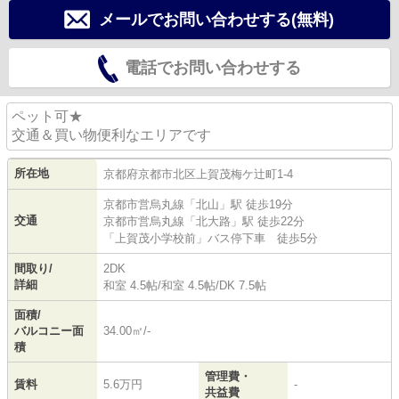
メールでお問い合わせする(無料)
電話でお問い合わせする
ペット可★
交通＆買い物便利なエリアです
所在地
京都府
京都市北区
上賀茂梅ケ辻町
1-4
京都市営烏丸線
「
北山
」駅 徒歩19分
交通
京都市営烏丸線
「
北大路
」駅 徒歩22分
「上賀茂小学校前」バス停下車 徒歩5分
間取り/
2DK
詳細
和室 4.5帖
/
和室 4.5帖
/
DK 7.5帖
面積/
バルコニー面
34.00㎡/-
積
管理費・
賃料
5.6万円
-
共益費