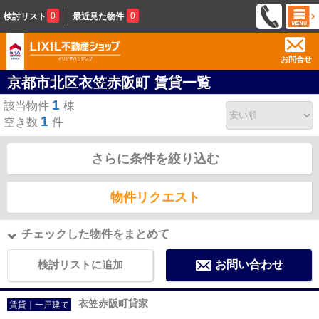
0
0
検討リスト
最近見た物件
お問合せ
京都市北区衣笠赤阪町 賃貸一覧
1
該当物件
棟
1
空き数
件
さらに条件を絞り込む
物件リクエスト
チェックした物件をまとめて
検討リストに追加
お問い合わせ
衣笠赤阪町貸家
賃貸｜一戸建て