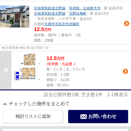
京福電気鉄道北野線
「
等持院・立命館大学
」駅 徒歩25分
京福電気鉄道北野線
「
北野白梅町
」駅 徒歩24分
「衣笠氷室町」バス停下車 徒歩3分
京都府
京都市北区
衣笠赤阪町
12.5
万円
築年数：築8年 ｜募集中：
1室
階数：2階建
★定期借家★駐車2台可能です！
12.5
万
円
(管理費・共益費 -)
敷：2ヶ月｜礼：0.5ヶ月
所在階：1-2階
間取り：3LDK
面積：85.29㎡
該当公開件数
1
棟 空き数
1
件
1-1
棟表示
チェックした物件をまとめて
検討リストに追加
お問い合わせ