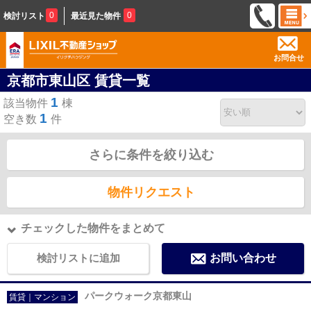
0
0
検討リスト
最近見た物件
お問合せ
京都市東山区 賃貸一覧
1
該当物件
棟
1
空き数
件
さらに条件を絞り込む
物件リクエスト
チェックした物件をまとめて
検討リストに追加
お問い合わせ
パークウォーク京都東山
賃貸｜マンション