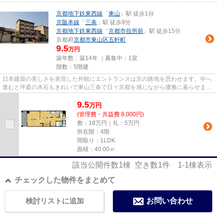
京都地下鉄東西線
「
東山
」駅 徒歩1分
京阪本線
「
三条
」駅 徒歩9分
京都地下鉄東西線
「
京都市役所前
」駅 徒歩15分
京都府
京都市東山区
五軒町
9.5
万円
築年数：築14年 ｜募集中：
1室
階数：5階建
日本建築の美しさを表現した外観にエントランスは京の路地を思わせます。中へ
進むと坪庭の木石もきれいで東山三条で日々京都を感じながら優雅に暮らせま
す。
9.5
万
円
(管理費・共益費 8,000円)
敷：18万円｜礼：5万円
所在階：4階
間取り：1LDK
面積：40.00㎡
該当公開件数
1
棟 空き数
1
件
1-1
棟表示
チェックした物件をまとめて
検討リストに追加
お問い合わせ