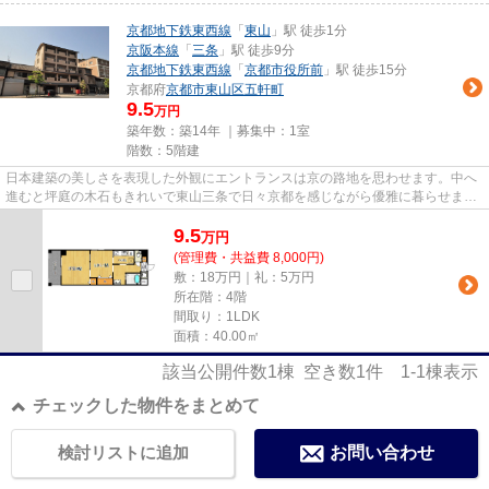
京都地下鉄東西線
「
東山
」駅 徒歩1分
京阪本線
「
三条
」駅 徒歩9分
京都地下鉄東西線
「
京都市役所前
」駅 徒歩15分
京都府
京都市東山区
五軒町
9.5
万円
築年数：築14年 ｜募集中：
1室
階数：5階建
日本建築の美しさを表現した外観にエントランスは京の路地を思わせます。中へ
進むと坪庭の木石もきれいで東山三条で日々京都を感じながら優雅に暮らせま
す。
9.5
万
円
(管理費・共益費 8,000円)
敷：18万円｜礼：5万円
所在階：4階
間取り：1LDK
面積：40.00㎡
該当公開件数
1
棟 空き数
1
件
1-1
棟表示
チェックした物件をまとめて
検討リストに追加
お問い合わせ