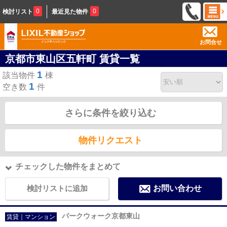
0
0
検討リスト
最近見た物件
お問合せ
京都市東山区五軒町 賃貸一覧
1
該当物件
棟
1
空き数
件
さらに条件を絞り込む
物件リクエスト
チェックした物件をまとめて
検討リストに追加
お問い合わせ
パークウォーク京都東山
賃貸｜マンション