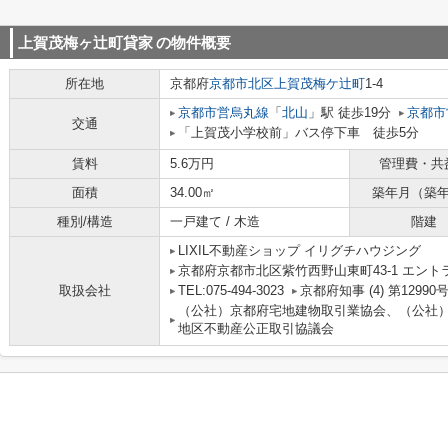
上賀茂梅ヶ辻町貸家
の物件概要
所在地
京都府
京都市北区
上賀茂梅ケ辻町
1-4
京都市営烏丸線
「
北山
」駅 徒歩19分
京都市
交通
「上賀茂小学校前」バス停下車 徒歩5分
賃料
5.6万円
管理費・共
面積
34.00㎡
築年月（築
種別/構造
一戸建て / 木造
階建
LIXIL不動産ショップ イリグチハウジング
京都府京都市北区紫竹西野山東町43-1 エント
取扱会社
TEL:075-494-3023
京都府知事 (4) 第12990
（公社）京都府宅地建物取引業協会、（公社
地区不動産公正取引協議会