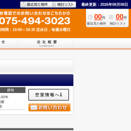
最終更新：2026年08月08日
00
00
件
件
最近見た物件
検討リスト
時間：10:00～18:30
定休日：毎週水曜日
建物
空室情報へ
100年
階建
造