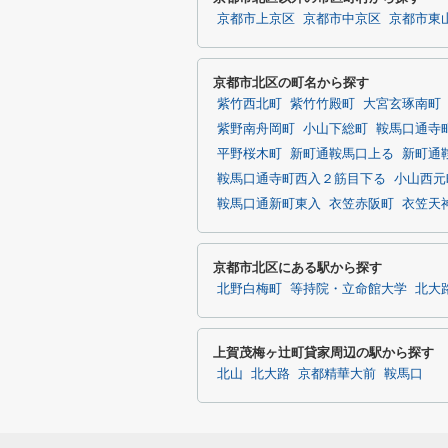
京都市上京区
京都市中京区
京都市東
京都市北区の町名から探す
紫竹西北町
紫竹竹殿町
大宮玄琢南町
紫野南舟岡町
小山下総町
鞍馬口通寺
平野桜木町
新町通鞍馬口上る
新町通
鞍馬口通寺町西入２筋目下る
小山西元
鞍馬口通新町東入
衣笠赤阪町
衣笠天
京都市北区にある駅から探す
北野白梅町
等持院・立命館大学
北大
上賀茂梅ヶ辻町貸家周辺の駅から探す
北山
北大路
京都精華大前
鞍馬口