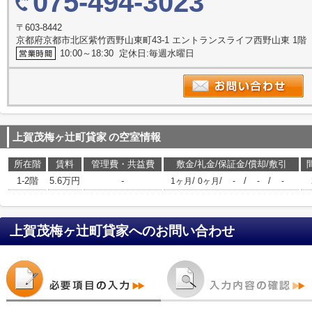
075-494-3023
〒603-8442
京都府京都市北区紫竹西野山東町43-1 エントランスライフ西野山東 1階
10:00～18:30 定休日:毎週水曜日
上賀茂梅ヶ辻町貸家
の空室情報
所在階
賃料
管理費・共益費
敷金/礼金/保証金/償却/敷引
1-2階
5.6万円
-
/
/
/
/
1ヶ月
0ヶ月
-
-
-
上賀茂梅ヶ辻町貸家
へのお問い合わせ