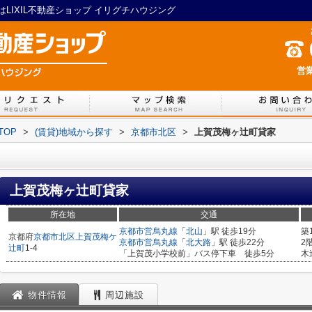
LIXIL不動産ショップ イリグチハウジング
営業
TOP
>
(賃貸)地域から探す
>
京都市北区
>
上賀茂梅ヶ辻町貸家
上賀茂梅ヶ辻町貸家
所在地
交通
京都市営烏丸線
「
北山
」駅 徒歩19分
築
京都府
京都市北区
上賀茂梅ケ
京都市営烏丸線
「
北大路
」駅 徒歩22分
2
辻町
1-4
「上賀茂小学校前」バス停下車 徒歩5分
木
物件情報
周辺施設