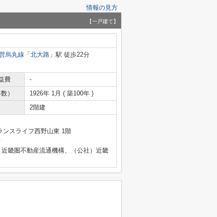
情報の見方
【一戸建て】
営烏丸線
「
北大路
」駅 徒歩22分
益費
-
年数）
1926年 1月 ( 築100年 )
2階建
ランスライフ西野山東 1階
号
）近畿圏不動産流通機構、（公社）近畿