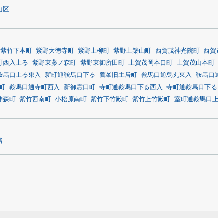
山区
紫竹下本町
紫野大徳寺町
紫野上柳町
紫野上築山町
西賀茂神光院町
西賀
町西入上る
紫野東藤ノ森町
紫野東御所田町
上賀茂岡本口町
上賀茂山本町
鞍馬口上る東入
新町通鞍馬口下る
鷹峯旧土居町
鞍馬口通烏丸東入
鞍馬口
町
鞍馬口通寺町西入
新御霊口町
寺町通鞍馬口下る西入
寺町通鞍馬口下る
神森町
紫竹西南町
小松原南町
紫竹下竹殿町
紫竹上竹殿町
室町通鞍馬口
路