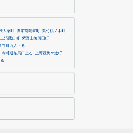
茂大栗町
鷹峯南鷹峯町
紫竹桃ノ本町
上清蔵口町
紫野上御所田町
通寺町西入下る
寺町通鞍馬口上る
上賀茂梅ケ辻町
上る