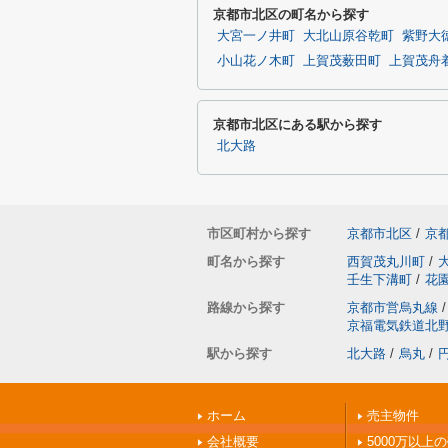
京都市北区の町名から探す
大宮一ノ井町
大北山原谷乾町
紫野大
小山花ノ木町
上賀茂薮田町
上賀茂舟
京都市北区にある駅から探す
北大路
市区町村から探す
京都市北区
/
京
町名から探す
西賀茂丸川町
/
壬生下溝町
/
花
路線から探す
京都市営烏丸線
/
京福電気鉄道北
駅から探す
北大路
/
烏丸
/
ホーム
売主物件
会社概要
5000万以上