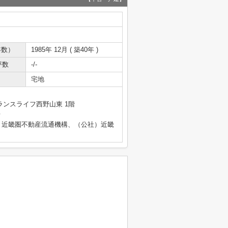
年数）
1985年 12月 ( 築40年 )
坪数
-/-
宅地
ランスライフ西野山東 1階
号
）近畿圏不動産流通機構、（公社）近畿