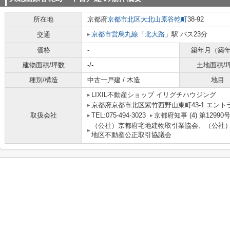
所在地
京都府
京都市北区
大北山原谷乾町
38-92
京都市営烏丸線
「
北大路
」駅 バス23分
交通
価格
-
築年月（築
建物面積/坪数
-/-
土地面積/
種別/構造
中古一戸建 / 木造
地目
LIXIL不動産ショップ イリグチハウジング
京都府京都市北区紫竹西野山東町43-1 エント
取扱会社
TEL:075-494-3023
京都府知事 (4) 第12990
（公社）京都府宅地建物取引業協会、（公社
地区不動産公正取引協議会