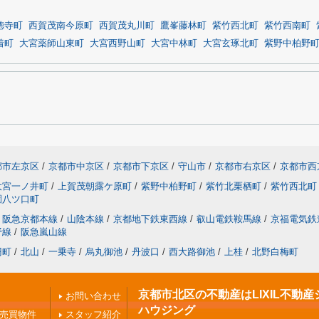
徳寺町
西賀茂南今原町
西賀茂丸川町
鷹峯藤林町
紫竹西北町
紫竹西南町
着町
大宮薬師山東町
大宮西野山町
大宮中林町
大宮玄琢北町
紫野中柏野
都市左京区
/
京都市中京区
/
京都市下京区
/
守山市
/
京都市右京区
/
京都市西
大宮一ノ井町
/
上賀茂朝露ケ原町
/
紫野中柏野町
/
紫竹北栗栖町
/
紫竹西北町
園八ツ口町
阪急京都本線
/
山陰本線
/
京都地下鉄東西線
/
叡山電鉄鞍馬線
/
京福電気鉄
野線
/
阪急嵐山線
円町
/
北山
/
一乗寺
/
烏丸御池
/
丹波口
/
西大路御池
/
上桂
/
北野白梅町
京都市北区の不動産はLIXIL不動産
お問い合わせ
ハウジング
の売買物件
スタッフ紹介