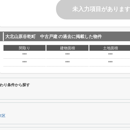
未入力項目がありま
大北山原谷乾町 中古戸建
の過去に掲載した物件
間取り
建物面積
土地面積
***
***
***
***
***
***
わり条件から探す
京区