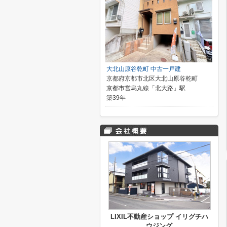
大北山原谷乾町 中古一戸建
京都府京都市北区大北山原谷乾町
京都市営烏丸線「北大路」駅
築39年
LIXIL不動産ショップ イリグチハ
ウジング