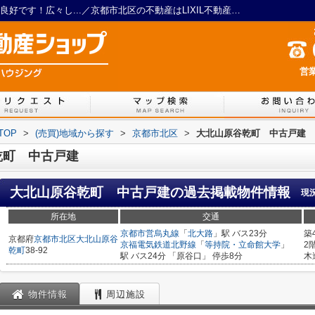
大北山原谷乾町 中古戸建 南向きで陽当り良好です！広々し...／京都市北区の不動産はLIXIL不動産ショップ イリグチハウジング
営業
TOP
>
(売買)地域から探す
>
京都市北区
>
大北山原谷乾町 中古戸建
乾町 中古戸建
大北山原谷乾町 中古戸建
の過去掲載物件情報
現
所在地
交通
京都市営烏丸線
「
北大路
」駅 バス23分
築
京都府
京都市北区
大北山原谷
京福電気鉄道北野線
「
等持院・立命館大学
」
2
乾町
38-92
駅 バス24分 「原谷口」 停歩8分
木
物件情報
周辺施設