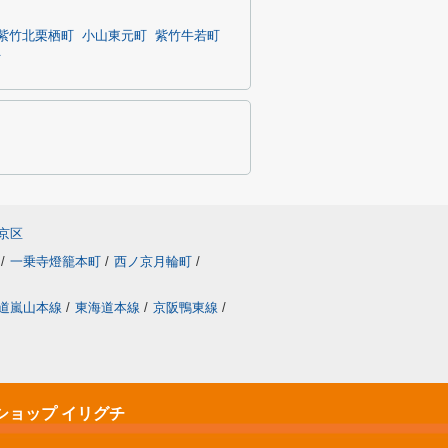
紫竹北栗栖町
小山東元町
紫竹牛若町
町
京区
/
一乗寺燈籠本町
/
西ノ京月輪町
/
道嵐山本線
/
東海道本線
/
京阪鴨東線
/
ショップ イリグチ