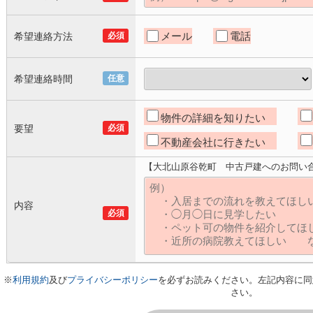
メール
電話
希望連絡方法
必須
希望連絡時間
任意
物件の詳細を知りたい
要望
必須
不動産会社に行きたい
【大北山原谷乾町 中古戸建へのお問い
内容
必須
※
利用規約
及び
プライバシーポリシー
を必ずお読みください。左記内容に同
さい。