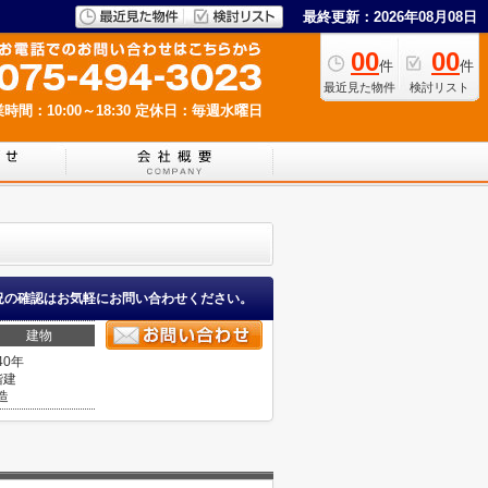
最終更新：2026年08月08日
00
00
件
件
最近見た物件
検討リスト
時間：10:00～18:30
定休日：毎週水曜日
況の確認はお気軽にお問い合わせください。
建物
40年
階建
造