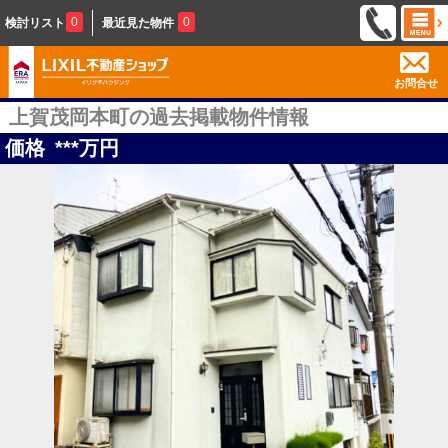
0
0
検討リスト
最近見た物件
お問合せ
上賀茂岡本町の過去掲載物件情報
価格
***
万円