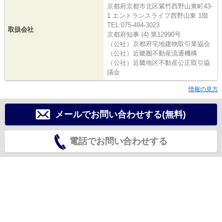
京都府京都市北区紫竹西野山東町43-
1 エントランスライフ西野山東 1階
TEL:075-494-3023
取扱会社
京都府知事 (4) 第12990号
（公社）京都府宅地建物取引業協会
（公社）近畿圏不動産流通機構
（公社）近畿地区不動産公正取引協
議会
情報の見方
メールでお問い合わせする(無料)
電話でお問い合わせする