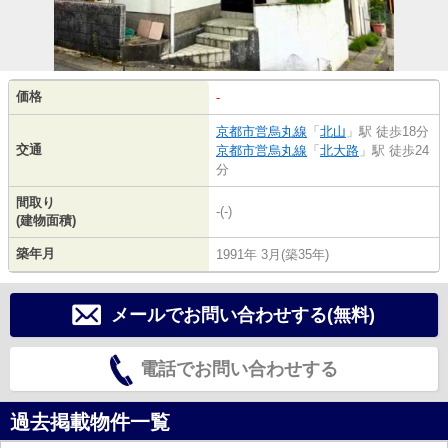
価格
-
京都市営烏丸線
「
北山
」駅 徒歩18分
交通
京都市営烏丸線
「
北大路
」駅 徒歩24
分
間取り
-(-)
(建物面積)
築年月
1991年 3月(築35年)
メールでお問い合わせする(無料)
電話でお問い合わせする
過去掲載物件一覧