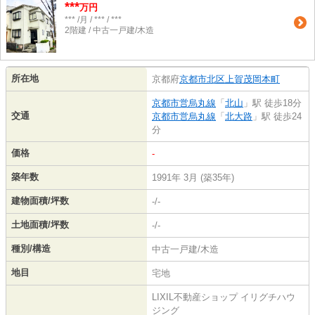
***
万円
*** /月 / *** / ***
2階建 / 中古一戸建/木造
所在地
京都府
京都市北区
上賀茂岡本町
京都市営烏丸線
「
北山
」駅 徒歩18分
交通
京都市営烏丸線
「
北大路
」駅 徒歩24
分
価格
-
築年数
1991年 3月 (築35年)
建物面積/坪数
-/-
土地面積/坪数
-/-
種別/構造
中古一戸建/木造
地目
宅地
LIXIL不動産ショップ イリグチハウ
ジング