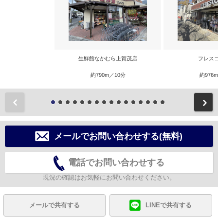
生鮮館なかむら上賀茂店
フレス
約790m／10分
約976
前
メールでお問い合わせする(無料)
電話でお問い合わせする
現況の確認はお気軽にお問い合わせください。
メールで共有する
LINEで共有する