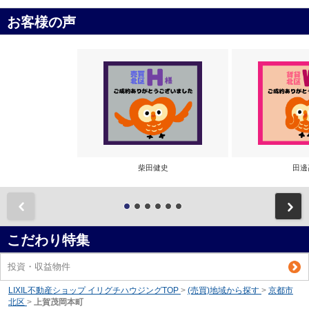
お客様の声
柴田健史
田邊
前
こだわり特集
投資・収益物件
LIXIL不動産ショップ イリグチハウジングTOP
>
(売買)地域から探す
>
京都市
北区
>
上賀茂岡本町