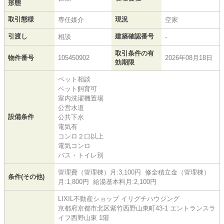
形態
取引態様
現況
専任媒介
空家
引渡し
建築確認番号
相談
-
取引条件の有
物件番号
105450902
2026年08月18日
効期限
ペット相談
ペット飼育可
室内洗濯機置場
公営水道
設備条件
公共下水
電気有
コンロ２口以上
電気コンロ
バス・トイレ別
管理費（管理棟）月:3,100円 修全積立金（管理棟）
条件(その他)
月:1,800円 給湯基本料月:2,100円
LIXIL不動産ショップ イリグチハウジング
京都府京都市北区紫竹西野山東町43-1 エントランスラ
イフ西野山東 1階