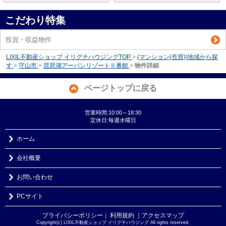
こだわり特集
投資・収益物件
LIXIL不動産ショップ イリグチハウジングTOP
>
(マンション(売買))地域から探
す
>
守山市
>
琵琶湖アーバンリゾートⅡ番館
>
物件詳細
ページトップに戻る
営業時間:10:00～18:30
定休日:毎週水曜日
ホーム
会社概要
お問い合わせ
PCサイト
プライバシーポリシー
利用規約
｜アクセスマップ
｜
Copyright(c) LIXIL不動産ショップ イリグチハウジング All rights reserved.