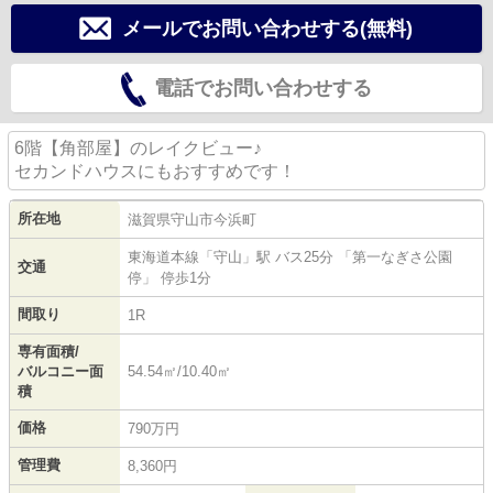
メールでお問い合わせする(無料)
電話でお問い合わせする
6階【角部屋】のレイクビュー♪
セカンドハウスにもおすすめです！
所在地
滋賀県
守山市
今浜町
東海道本線
「
守山
」駅 バス25分 「第一なぎさ公園
交通
停」 停歩1分
間取り
1R
専有面積/
バルコニー面
54.54㎡/10.40㎡
積
価格
790万円
管理費
8,360円