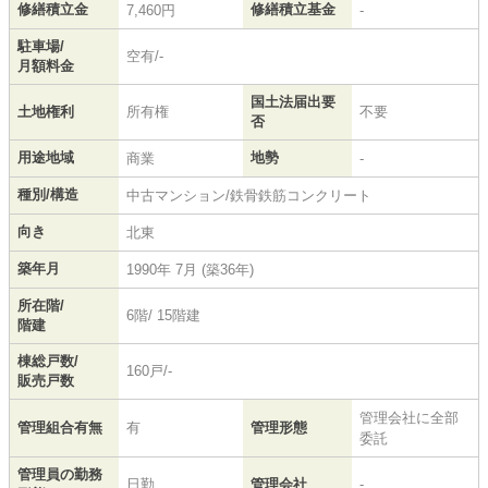
修繕積立金
修繕積立基金
7,460円
-
駐車場/
空有/-
月額料金
国土法届出要
土地権利
所有権
不要
否
用途地域
地勢
商業
-
種別/構造
中古マンション/鉄骨鉄筋コンクリート
向き
北東
築年月
1990年 7月 (築36年)
所在階/
6階/ 15階建
階建
棟総戸数/
160戸/-
販売戸数
管理会社に全部
管理組合有無
有
管理形態
委託
管理員の勤務
日勤
管理会社
-