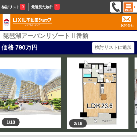
0
1
検討リスト
最近見た物件
お問合せ
琵琶湖アーバンリゾートⅡ番館
価格
790
万円
検討リストに追加
1/18
2/18