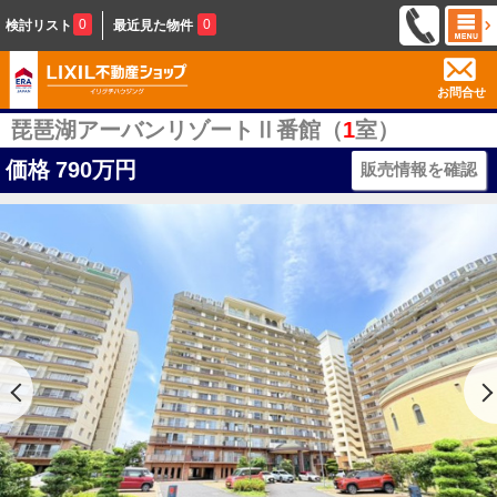
0
0
検討リスト
最近見た物件
お問合せ
琵琶湖アーバンリゾートⅡ番館（
1
室）
価格
790万円
販売情報を確認