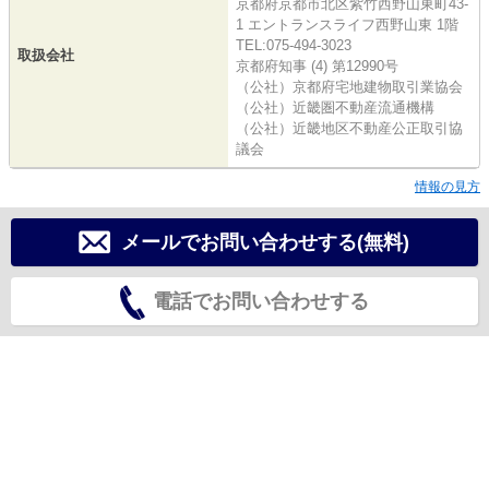
京都府京都市北区紫竹西野山東町43-
1 エントランスライフ西野山東 1階
TEL:075-494-3023
取扱会社
京都府知事 (4) 第12990号
（公社）京都府宅地建物取引業協会
（公社）近畿圏不動産流通機構
（公社）近畿地区不動産公正取引協
議会
情報の見方
メールでお問い合わせする(無料)
電話でお問い合わせする