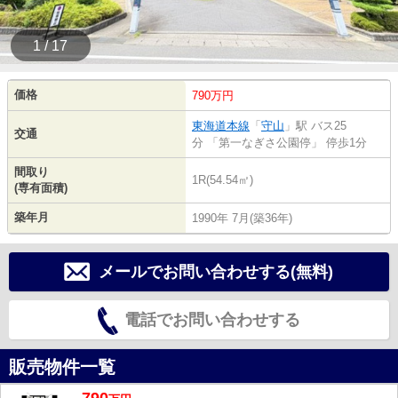
1 / 17
価格
790万円
東海道本線
「
守山
」駅 バス25
交通
分 「第一なぎさ公園停」 停歩1分
間取り
1R(54.54㎡)
(専有面積)
築年月
1990年 7月(築36年)
メールでお問い合わせする(無料)
電話でお問い合わせする
販売物件一覧