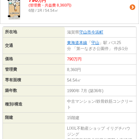
790
万
円
(管理費・共益費 8,360円)
6階 / 1R / 54.54㎡
所在地
滋賀県
守山市
今浜町
東海道本線
「
守山
」駅 バス25
交通
分 「第一なぎさ公園停」 停歩1分
価格
790万円
管理費
8,360円
専有面積
54.54㎡
築年数
1990年 7月 (築36年)
中古マンション/鉄骨鉄筋コンクリー
種別/構造
ト
階建
15階建
LIXIL不動産ショップ イリグチハウ
ジング