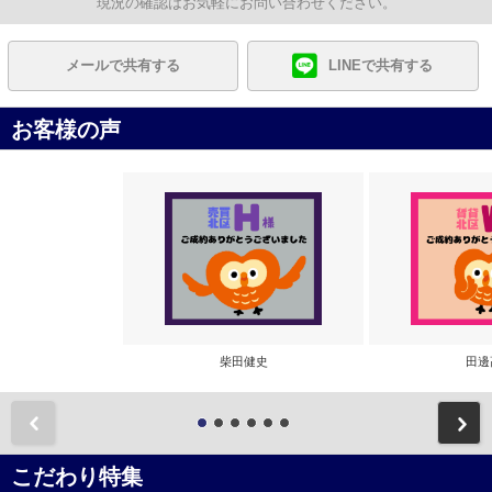
現況の確認はお気軽にお問い合わせください。
メールで共有する
LINEで共有する
お客様の声
柴田健史
田邊
前
こだわり特集