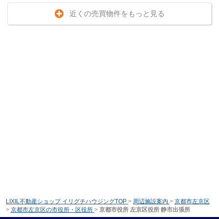
近くの売買物件をもっと見る
LIXIL不動産ショップ イリグチハウジングTOP
>
周辺施設案内
>
京都市左京区
>
京都市左京区の市役所・区役所
>
京都市役所 左京区役所 静市出張所