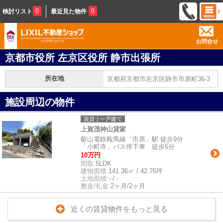
0
0
検討リスト
最近見た物件
お問合せ
京都市役所 左京区役所 静市出張所
所在地
京都府京都市左京区静市市原町36-3
施設周辺の物件
賃貸｜一戸建て
上賀茂神山貸家
叡山電鉄鞍馬線「市原」駅 徒歩9分
「小町寺」バス停下車 徒歩5分
10万円
間取:
5LDK
建物面積:
141.36㎡ / 42.76坪
土地面積:
- / -
敷金/礼金:
2ヶ月/2ヶ月
近くの賃貸物件をもっと見る