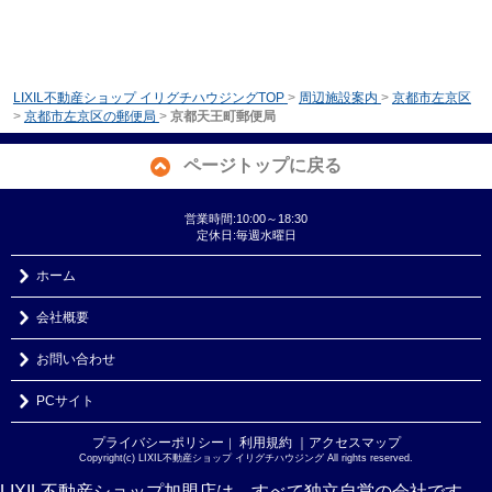
LIXIL不動産ショップ イリグチハウジングTOP
>
周辺施設案内
>
京都市左京区
>
京都市左京区の郵便局
>
京都天王町郵便局
ページトップに戻る
営業時間:10:00～18:30
定休日:毎週水曜日
ホーム
会社概要
お問い合わせ
PCサイト
プライバシーポリシー
利用規約
｜アクセスマップ
｜
Copyright(c) LIXIL不動産ショップ イリグチハウジング All rights reserved.
LIXIL不動産ショップ加盟店は、すべて独立自営の会社です。