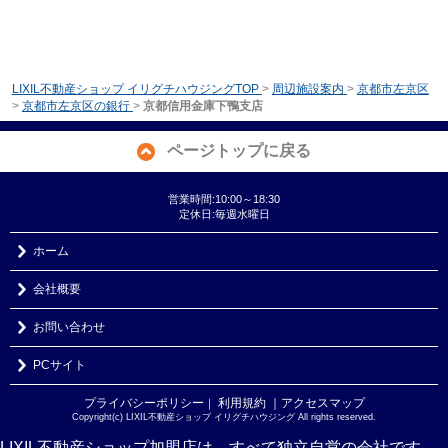
LIXIL不動産ショップ イリグチハウジングTOP
>
周辺施設案内
>
京都市左京区
>
京都市左京区の銀行
>
京都信用金庫下鴨支店
ページトップに戻る
営業時間:10:00～18:30
定休日:毎週水曜日
ホーム
会社概要
お問い合わせ
PCサイト
プライバシーポリシー
利用規約
｜アクセスマップ
｜
Copyright(c) LIXIL不動産ショップ イリグチハウジング All rights reserved.
LIXIL不動産ショップ加盟店は、すべて独立自営の会社です。