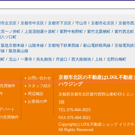
都市左京区
/
京都市中京区
/
京都市下京区
/
守山市
/
京都市右京区
/
京都市西
大宮一ノ井町
/
上賀茂朝露ケ原町
/
紫野中柏野町
/
紫竹北栗栖町
/
紫竹西北町
園八ツ口町
阪急京都本線
/
山陰本線
/
京都地下鉄東西線
/
叡山電鉄鞍馬線
/
京福電気鉄
野線
/
阪急嵐山線
円町
/
北山
/
一乗寺
/
烏丸御池
/
丹波口
/
西大路御池
/
上桂
/
北野白梅町
京都市北区の不動産はLIXIL不動産
お問い合わせ
ハウジング
の売買物件
スタッフ紹介
件
周辺施設
京都府京都市北区紫竹西野山東町43-1 エ
お客様の声
1階
アパート
TEL:075-494-3023
の売買物件
FAX:075-494-3021
Copyright(c) LIXIL不動産ショップ イリ
All Rights Reserved.