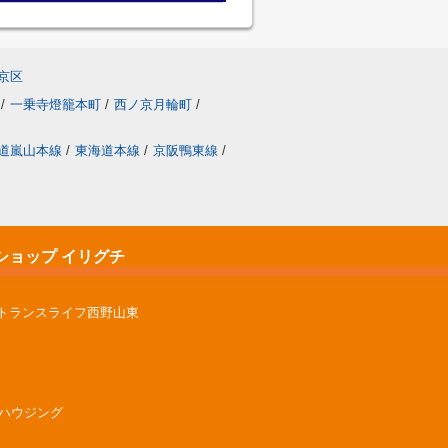
京区
/
一乗寺燈籠本町
/
西ノ京月輪町
/
道嵐山本線
/
東海道本線
/
京阪鴨東線
/
ショップ イリグチ
ントランスライフ西野山東
グチハウジング