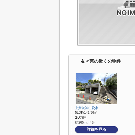
友々苑の近くの物件
上賀茂神山貸家
5LDK/141.36㎡
10
万円
約265m／4分
詳細を見る