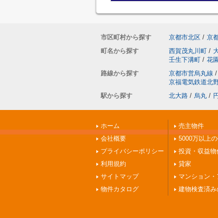
市区町村から探す
京都市北区
/
京
町名から探す
西賀茂丸川町
/
壬生下溝町
/
花
路線から探す
京都市営烏丸線
/
京福電気鉄道北
駅から探す
北大路
/
烏丸
/
ホーム
売主物件
会社概要
5000万以上
プライバシーポリシー
投資・収益物
利用規約
貸家
サイトマップ
マンション・
物件カタログ
建物検査済み