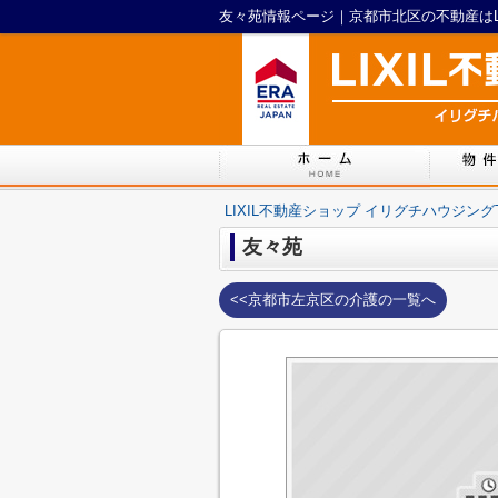
友々苑情報ページ｜京都市北区の不動産はLI
LIXIL不動産ショップ イリグチハウジング
友々苑
<<京都市左京区の介護の一覧へ