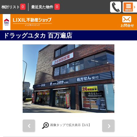
0
0
検討リスト
最近見た物件
お問合せ
ドラッグユタカ 百万遍店
前
次
画像タップで拡大表示【
1
/1】