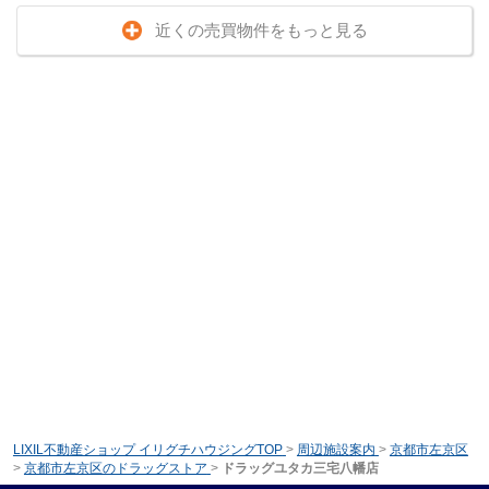
近くの売買物件をもっと見る
LIXIL不動産ショップ イリグチハウジングTOP
>
周辺施設案内
>
京都市左京区
>
京都市左京区のドラッグストア
>
ドラッグユタカ三宅八幡店