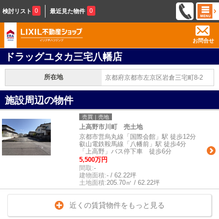
0
0
検討リスト
最近見た物件
お問合せ
ドラッグユタカ三宅八幡店
所在地
京都府京都市左京区岩倉三宅町8-2
施設周辺の物件
売買｜売地
上高野市川町 売土地
京都市営烏丸線「国際会館」駅 徒歩12分
叡山電鉄鞍馬線「八幡前」駅 徒歩4分
「上高野」バス停下車 徒歩6分
5,500万円
間取:
-
建物面積:
- / 62.22坪
土地面積:
205.70㎡ / 62.22坪
近くの賃貸物件をもっと見る