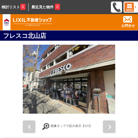
0
0
検討リスト
最近見た物件
お問合せ
フレスコ北山店
前
次
画像タップで拡大表示【
1
/1】