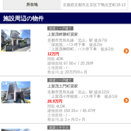
所在地
京都府京都市左京区下鴨北芝町18-13
施設周辺の物件
賃貸｜一戸建て
上賀茂畔勝町貸家
京都市営烏丸線「北山」駅 徒歩7分
「深泥池」バス停下車 徒歩2分
「上賀茂榊田町」バス停下車 徒歩2分
12万円
間取:
4DK
建物面積:
67.00㎡ / 20.26坪
土地面積:
- / -
敷金/礼金:
20万円/0ヶ月
賃貸｜一戸建て
上賀茂土門町貸家
京都市営烏丸線「北山」駅 徒歩12分
「上賀茂小学校前」バス停下車 徒歩1分
28.9万円
間取:
4LDK
建物面積:
150.33㎡ / 45.47坪
土地面積:
- / -
敷金/礼金:
1ヶ月/2ヶ月
賃貸｜テラス