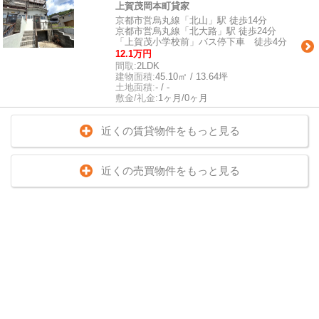
上賀茂岡本町貸家
京都市営烏丸線「北山」駅 徒歩14分
京都市営烏丸線「北大路」駅 徒歩24分
「上賀茂小学校前」バス停下車 徒歩4分
12.1万円
間取:
2LDK
建物面積:
45.10㎡ / 13.64坪
土地面積:
- / -
敷金/礼金:
1ヶ月/0ヶ月
近くの賃貸物件をもっと見る
近くの売買物件をもっと見る