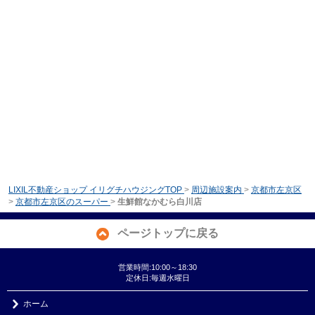
LIXIL不動産ショップ イリグチハウジングTOP
>
周辺施設案内
>
京都市左京区
>
京都市左京区のスーパー
>
生鮮館なかむら白川店
ページトップに戻る
営業時間:10:00～18:30
定休日:毎週水曜日
ホーム