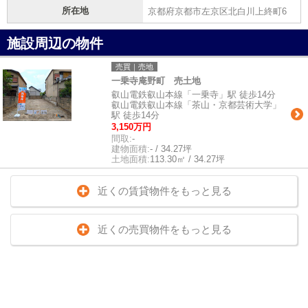
所在地
京都府京都市左京区北白川上終町6
施設周辺の物件
売買｜売地
一乗寺庵野町 売土地
叡山電鉄叡山本線「一乗寺」駅 徒歩14分
叡山電鉄叡山本線「茶山・京都芸術大学」
駅 徒歩14分
3,150万円
間取:
-
建物面積:
- / 34.27坪
土地面積:
113.30㎡ / 34.27坪
近くの賃貸物件をもっと見る
近くの売買物件をもっと見る