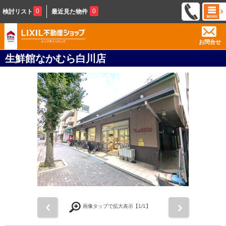
0
0
検討リスト
最近見た物件
お問合せ
生鮮館なかむら白川店
前
次
画像タップで拡大表示【
1
/1】