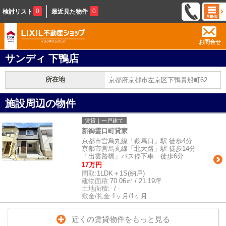
0
0
検討リスト
最近見た物件
お問合せ
サンディ 下鴨店
所在地
京都府京都市左京区下鴨貴船町62
施設周辺の物件
賃貸｜一戸建て
新御霊口町貸家
京都市営烏丸線「鞍馬口」駅 徒歩4分
京都市営烏丸線「北大路」駅 徒歩14分
「出雲路橋」バス停下車 徒歩6分
17万円
間取:
1LDK＋1S(納戸)
建物面積:
70.06㎡ / 21.19坪
土地面積:
- / -
敷金/礼金:
1ヶ月/1ヶ月
近くの賃貸物件をもっと見る