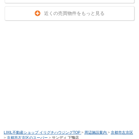
近くの売買物件をもっと見る
LIXIL不動産ショップ イリグチハウジングTOP
>
周辺施設案内
>
京都市左京区
>
京都市左京区のスーパー
>
サンディ 下鴨店