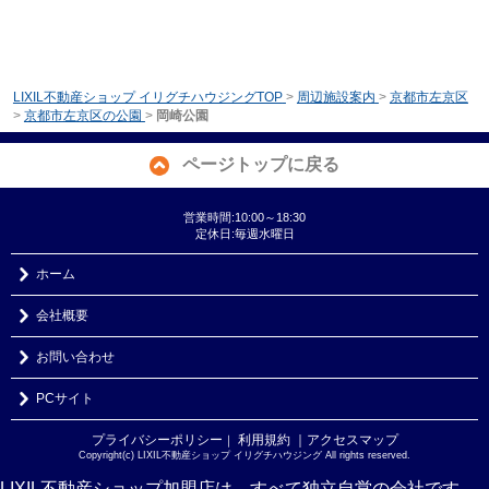
LIXIL不動産ショップ イリグチハウジングTOP
>
周辺施設案内
>
京都市左京区
>
京都市左京区の公園
>
岡崎公園
ページトップに戻る
営業時間:10:00～18:30
定休日:毎週水曜日
ホーム
会社概要
お問い合わせ
PCサイト
プライバシーポリシー
利用規約
｜アクセスマップ
｜
Copyright(c) LIXIL不動産ショップ イリグチハウジング All rights reserved.
LIXIL不動産ショップ加盟店は、すべて独立自営の会社です。