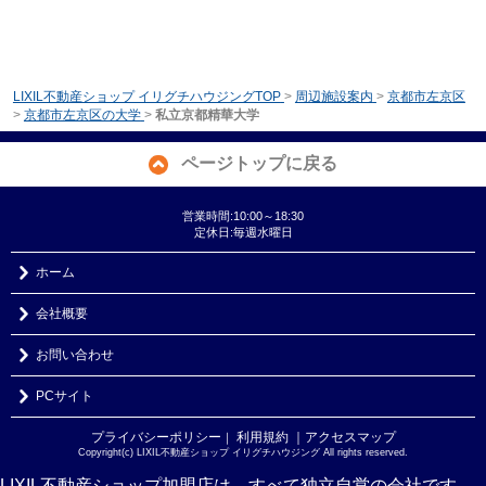
LIXIL不動産ショップ イリグチハウジングTOP
>
周辺施設案内
>
京都市左京区
>
京都市左京区の大学
>
私立京都精華大学
ページトップに戻る
営業時間:10:00～18:30
定休日:毎週水曜日
ホーム
会社概要
お問い合わせ
PCサイト
プライバシーポリシー
利用規約
｜アクセスマップ
｜
Copyright(c) LIXIL不動産ショップ イリグチハウジング All rights reserved.
LIXIL不動産ショップ加盟店は、すべて独立自営の会社です。