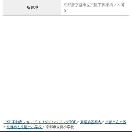
京都府京都市左京区下鴨東梅ノ木町
所在地
８
LIXIL不動産ショップ イリグチハウジングTOP
>
周辺施設案内
>
京都市左京区
>
京都市左京区の小学校
>
京都市立葵小学校