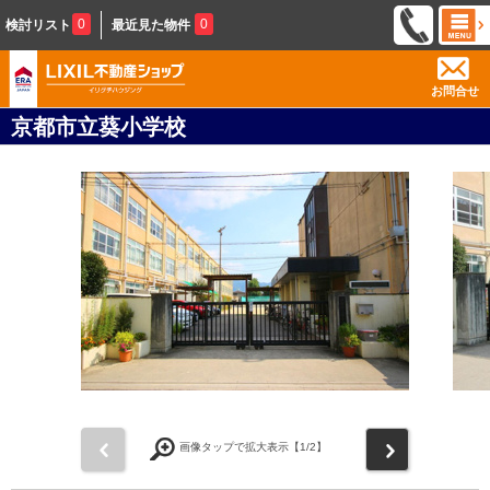
0
0
検討リスト
最近見た物件
お問合せ
京都市立葵小学校
前
次
画像タップで拡大表示【
1
/2】