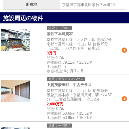
所在地
京都府京都市北区紫竹下本町20
施設周辺の物件
賃貸｜一戸建て
紫竹下本町貸家
京都市営烏丸線「北大路」駅 徒歩17分
京都市営烏丸線「北山」駅 徒歩19分
「上堀川」バス停下車 徒歩2分
9万円
間取:
2LDK
建物面積:
79.11㎡ / 23.93坪
土地面積:
- / -
敷金/礼金:
0ヶ月/1ヶ月
売買｜中古テラスハウス
上賀茂薮田町 中古テラス
京都市営烏丸線「北山」駅 徒歩12分
阪急京都本線「京都河原町」駅 バス37
分 「上賀茂菖蒲園町」 停歩2分
2,480万円
間取:
1LDK
建物面積:
50.65㎡ / 15.32坪
土地面積:
53.95㎡ / 16.31坪
賃貸｜一戸建て