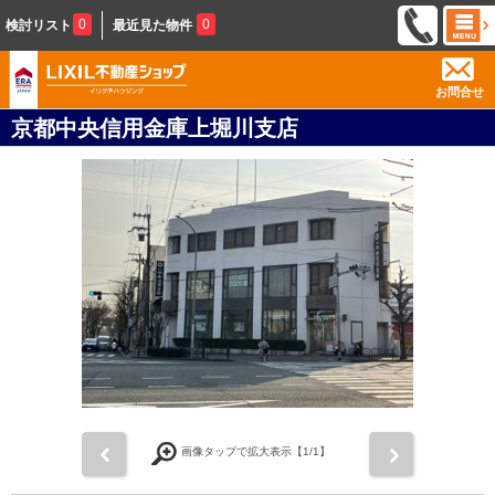
0
0
検討リスト
最近見た物件
お問合せ
京都中央信用金庫上堀川支店
前
次
画像タップで拡大表示【
1
/1】