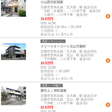
小山西元町貸家
京都市営烏丸線「北大路」駅 徒歩11分
「元町（京都府）」バス停下車 徒歩2分
「上堀川」バス停下車 徒歩3分
19.8万円
間取:
4LDK
建物面積:
116.49㎡ / 35.23坪
土地面積:
- / -
敷金/礼金:
1ヶ月/1ヶ月
賃貸｜マンション
スリースターコート北山竹殿町
京都市営烏丸線「北大路」駅 徒歩20分
京都市営烏丸線「北山」駅 徒歩23分
「下竹殿町」バス停下車 徒歩1分
10.9万円
間取:
2LDK
建物面積:
- / 16.19坪
土地面積:
- / -
敷金/礼金:
1ヶ月/2ヶ月
賃貸｜一戸建て
紫竹上ノ岸町貸家
京都市営烏丸線「北大路」駅 徒歩21分
京都市営烏丸線「北山」駅 徒歩22分
「下岸町」バス停下車 徒歩3分
22.8万円
間取:
4LDK