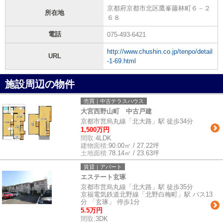
京都府京都市北区鷹峯藤林町６－２
所在地
６８
電話
075-493-6421
http://www.chushin.co.jp/tenpo/detail
URL
-1-69.html
施設周辺の物件
売買｜中古テラスハウス
大宮西野山町 中古戸建
京都市営烏丸線「北大路」駅 徒歩34分
1,500万円
間取:
4LDK
建物面積:
90.00㎡ / 27.22坪
土地面積:
78.14㎡ / 23.63坪
賃貸｜アパート
エステート玄琢
京都市営烏丸線「北大路」駅 徒歩35分
京福電気鉄道北野線「北野白梅町」駅 バス13
分 「玄琢」 停歩1分
5.5万円
間取:
3DK