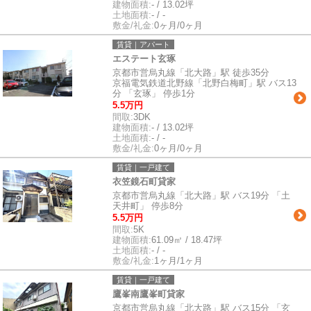
建物面積:
- / 13.02坪
土地面積:
- / -
敷金/礼金:
0ヶ月/0ヶ月
賃貸｜アパート
エステート玄琢
京都市営烏丸線「北大路」駅 徒歩35分
京福電気鉄道北野線「北野白梅町」駅 バス13
分 「玄琢」 停歩1分
5.5万円
間取:
3DK
建物面積:
- / 13.02坪
土地面積:
- / -
敷金/礼金:
0ヶ月/0ヶ月
賃貸｜一戸建て
衣笠鏡石町貸家
京都市営烏丸線「北大路」駅 バス19分 「土
天井町」 停歩8分
5.5万円
間取:
5K
建物面積:
61.09㎡ / 18.47坪
土地面積:
- / -
敷金/礼金:
1ヶ月/1ヶ月
賃貸｜一戸建て
鷹峯南鷹峯町貸家
京都市営烏丸線「北大路」駅 バス15分 「玄