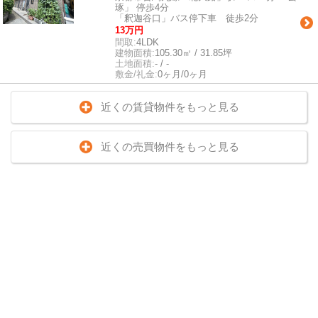
琢」 停歩4分
「釈迦谷口」バス停下車 徒歩2分
13万円
間取:
4LDK
建物面積:
105.30㎡ / 31.85坪
土地面積:
- / -
敷金/礼金:
0ヶ月/0ヶ月
近くの賃貸物件をもっと見る
近くの売買物件をもっと見る