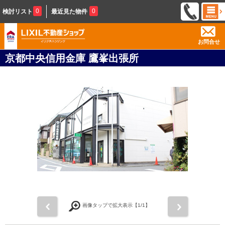
0
0
検討リスト
最近見た物件
お問合せ
京都中央信用金庫 鷹峯出張所
前
次
画像タップで拡大表示【
1
/1】