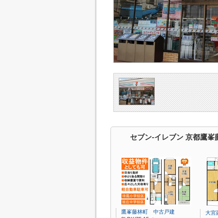
セブン-イレブン 京都鷹
鷹峯藤林町 中古戸建
大宮