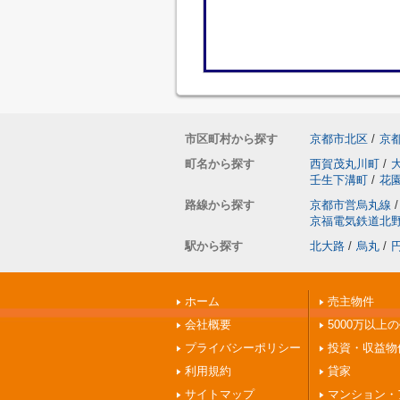
市区町村から探す
京都市北区
/
京
町名から探す
西賀茂丸川町
/
壬生下溝町
/
花
路線から探す
京都市営烏丸線
/
京福電気鉄道北
駅から探す
北大路
/
烏丸
/
ホーム
売主物件
会社概要
5000万以上
プライバシーポリシー
投資・収益物
利用規約
貸家
サイトマップ
マンション・