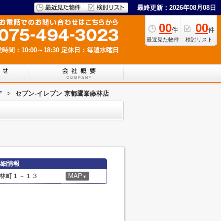
最終更新：2026年08月08日
00
00
件
件
最近見た物件
検討リスト
時間：10:00～18:30
定休日：毎週水曜日
ア
>
セブン-イレブン 京都鷹峯藤林店
詳細情報
林町１－１３
MAP
▼