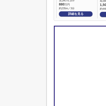
3LDK/75.15㎡
4LDK
880
万円
1,5
約235m／3分
約44
詳細を見る