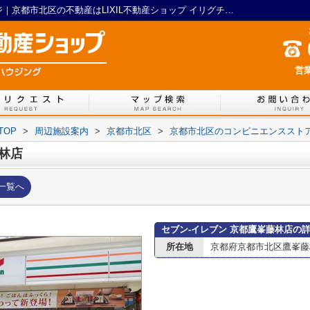
セブン-イレブン 京都鷹峯藤林店情報ページ｜京都市北区の不動産はLIXIL不動産ショップ イリグチハウジング
営業
TOP
>
周辺施設案内
>
京都市北区
>
京都市北区のコンビニエンススト
藤林店
一覧へ
セブン-イレブン 京都鷹峯藤林店の
所在地
京都府京都市北区鷹峯藤