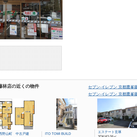
峯藤林店の近くの物件
セブン-イレブン 京都鷹
セブン-イレブン 京都鷹
エステート玄琢
西野山町 中古戸建
ITO TOMI BUILD
3DK/43.06㎡