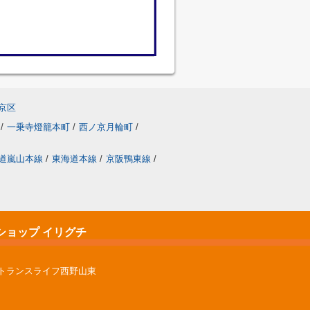
京区
/
一乗寺燈籠本町
/
西ノ京月輪町
/
道嵐山本線
/
東海道本線
/
京阪鴨東線
/
ショップ イリグチ
ントランスライフ西野山東