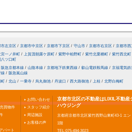
都市左京区
/
京都市中京区
/
京都市下京区
/
守山市
/
京都市右京区
/
京都市西
大宮一ノ井町
/
上賀茂朝露ケ原町
/
紫野中柏野町
/
紫竹北栗栖町
/
紫竹西北町
園八ツ口町
阪急京都本線
/
山陰本線
/
京都地下鉄東西線
/
叡山電鉄鞍馬線
/
京福電気鉄
野線
/
阪急嵐山線
円町
/
北山
/
一乗寺
/
烏丸御池
/
丹波口
/
西大路御池
/
上桂
/
北野白梅町
京都市北区の不動産はLIXIL不動産
お問い合わせ
ハウジング
の売買物件
スタッフ紹介
件
周辺施設
京都府京都市北区紫竹西野山東町43-1 エ
お客様の声
1階
アパート
TEL:075-494-3023