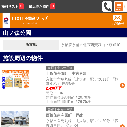
0
0
検討リスト
最近見た物件
お問合せ
山ノ森公園
所在地
京都府京都市北区西賀茂山ノ森町16
施設周辺の物件
売買｜中古一戸建
上賀茂舟着町 中古戸建
京都市営烏丸線「北大路」駅 バス11分 「柊
野別れ」 停歩5分
2,490万円
間取:
3LDK
建物面積:
68.44㎡ / 20.70坪
土地面積:
86.81㎡ / 26.25坪
売買｜中古一戸建
西賀茂南今原町 戸建
京都市営烏丸線「北大路」駅 バス20分 「西
賀茂車庫」 停歩6分