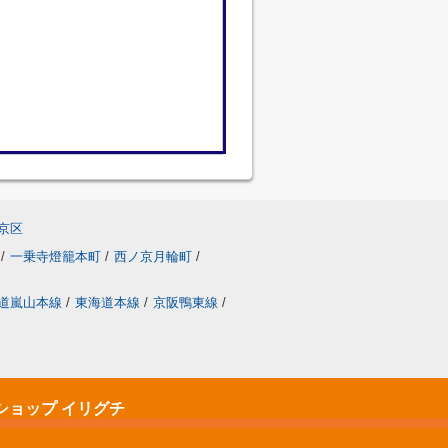
京区
/
一乗寺燈籠本町
/
西ノ京月輪町
/
道嵐山本線
/
東海道本線
/
京阪鴨東線
/
ショップ イリグチ