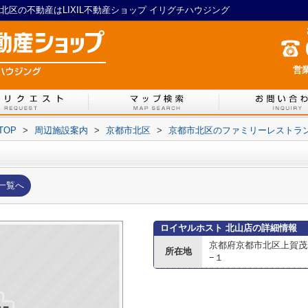
区の不動産はLIXIL不動産ショップ イリグチハウジング
営業
TOP
>
周辺施設案内
>
京都市北区
>
京都市北区のファミリーレストラ
一覧へ
ロイヤルホスト 北山店の詳細情報
京都府京都市北区上賀茂
所在地
−１