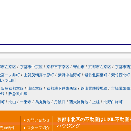
都市左京区
/
京都市中京区
/
京都市下京区
/
守山市
/
京都市右京区
/
京都市西
大宮一ノ井町
/
上賀茂朝露ケ原町
/
紫野中柏野町
/
紫竹北栗栖町
/
紫竹西北町
園八ツ口町
阪急京都本線
/
山陰本線
/
京都地下鉄東西線
/
叡山電鉄鞍馬線
/
京福電気鉄
野線
/
阪急嵐山線
円町
/
北山
/
一乗寺
/
烏丸御池
/
丹波口
/
西大路御池
/
上桂
/
北野白梅町
京都市北区の不動産はLIXIL不動産
お問い合わせ
ハウジング
の売買物件
スタッフ紹介