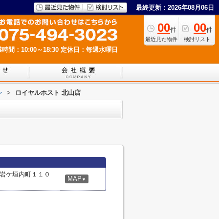
最終更新：2026年08月06日
00
00
件
件
最近見た物件
検討リスト
時間：10:00～18:30
定休日：毎週水曜日
ン
>
ロイヤルホスト 北山店
岩ケ垣内町１１０
MAP
▼