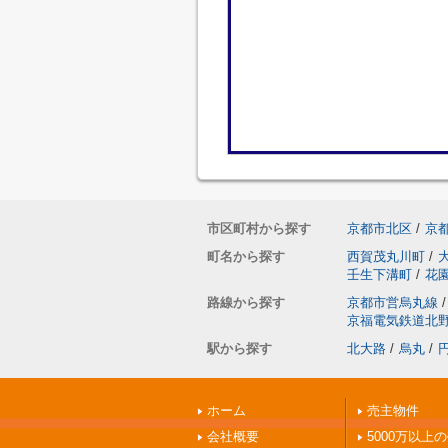
市区町村から探す
京都市北区
/
京
町名から探す
西賀茂丸川町
/
壬生下溝町
/
花
路線から探す
京都市営烏丸線
/
京福電気鉄道北
駅から探す
北大路
/
烏丸
/
ホーム
売主物件
会社概要
5000万以上