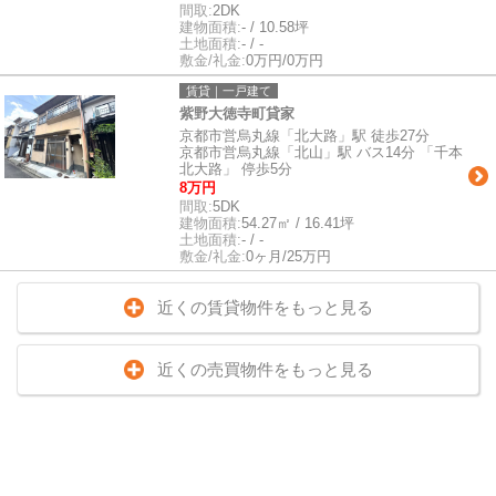
間取:
2DK
建物面積:
- / 10.58坪
土地面積:
- / -
敷金/礼金:
0万円/0万円
賃貸｜一戸建て
紫野大徳寺町貸家
京都市営烏丸線「北大路」駅 徒歩27分
京都市営烏丸線「北山」駅 バス14分 「千本
北大路」 停歩5分
8万円
間取:
5DK
建物面積:
54.27㎡ / 16.41坪
土地面積:
- / -
敷金/礼金:
0ヶ月/25万円
近くの賃貸物件をもっと見る
近くの売買物件をもっと見る