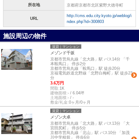
所在地
京都府京都市北区紫野大徳寺町
http://cms.edu.city.kyoto.jp/weblog/i
URL
ndex.php?id=300803
施設周辺の物件
賃貸｜マンション
メゾンド千坂
京都市営烏丸線「北大路」駅 バス14分 「千
本鞍馬口」 停歩2分
京都市営烏丸線「鞍馬口」駅 徒歩20分
京福電気鉄道北野線「北野白梅町」駅 徒歩23
分
3.6万円
間取:
1K
建物面積:
- / 6.04坪
土地面積:
- / -
敷金/礼金:
0ヶ月/0ヶ月
賃貸｜マンション
メゾン大卓
京都市営烏丸線「北大路」駅 バス13分 「大
宮田尻町」 停歩5分
京都市営烏丸線「北山」駅 バス10分 「加茂
川中学校前」 停歩6分