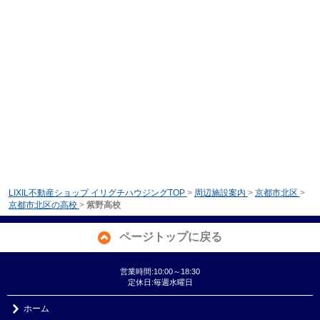
LIXIL不動産ショップ イリグチハウジングTOP
>
周辺施設案内
>
京都市北区
>
京都市北区の高校
>
紫野高校
ページトップに戻る
営業時間:10:00～18:30
定休日:毎週水曜日
ホーム