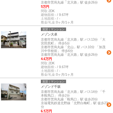
京都市営烏丸線「北大路」駅 徒歩26分
5万円
間取:
2DK
建物面積:
- / 9.67坪
土地面積:
- / -
敷金/礼金:
0ヶ月/1ヶ月
賃貸｜マンション
メゾン大卓
京都市営烏丸線「北大路」駅 バス13分 「大
宮田尻町」 停歩5分
京都市営烏丸線「北山」駅 バス10分 「加茂
川中学校前」 停歩6分
京都市営烏丸線「北大路」駅 徒歩26分
4.6万円
間取:
2DK
建物面積:
- / 9.67坪
土地面積:
- / -
敷金/礼金:
0ヶ月/1ヶ月
賃貸｜マンション
メゾンド千坂
京都市営烏丸線「北大路」駅 バス14分 「千
本鞍馬口」 停歩2分
京都市営烏丸線「鞍馬口」駅 徒歩20分
京福電気鉄道北野線「北野白梅町」駅 徒歩23
分
6.5万円