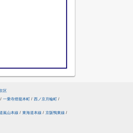
京区
/
一乗寺燈籠本町
/
西ノ京月輪町
/
道嵐山本線
/
東海道本線
/
京阪鴨東線
/