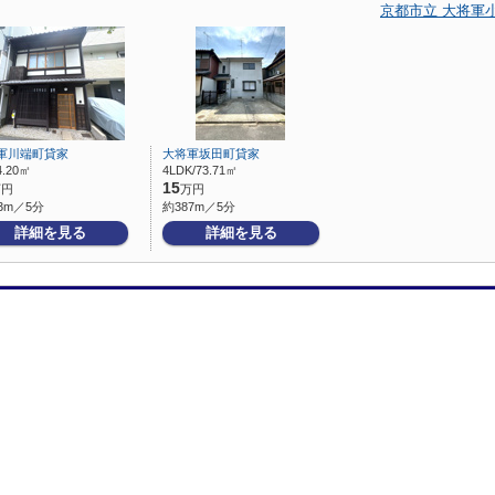
京都市立 大将軍
軍川端町貸家
大将軍坂田町貸家
4.20㎡
4LDK/73.71㎡
15
万円
万円
3m／5分
約387m／5分
詳細を見る
詳細を見る