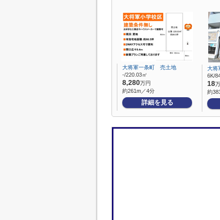
大将軍一条町 売土地
大将
-/220.03㎡
6K/8
8,280
万円
18
約261m／4分
約38
詳細を見る