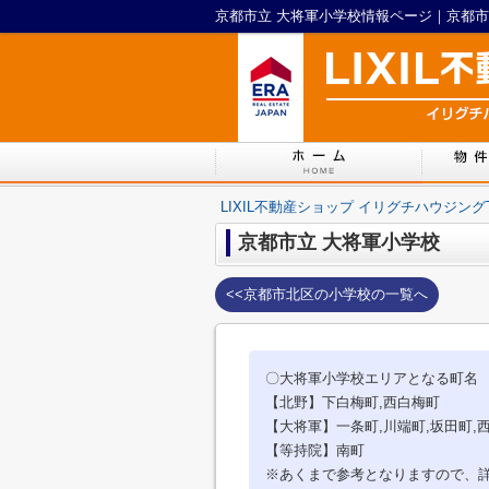
京都市立 大将軍小学校情報ページ｜京都市北
LIXIL不動産ショップ イリグチハウジング
京都市立 大将軍小学校
<<京都市北区の小学校の一覧へ
〇大将軍小学校エリアとなる町名
【北野】下白梅町,西白梅町
【大将軍】一条町,川端町,坂田町,
【等持院】南町
※あくまで参考となりますので、