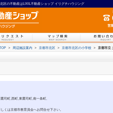
区の不動産はLIXIL不動産ショップ イリグチハウジング
営業
TOP
>
周辺施設案内
>
京都市北区
>
京都市北区の小学校
>
京都市立
西鷹司町,西町,東鷹司町,南一条町,
詳しくは京都市教育員会へお問合せ下さい。