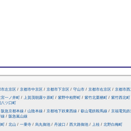
都市左京区
/
京都市中京区
/
京都市下京区
/
守山市
/
京都市右京区
/
京都市西
大宮一ノ井町
/
上賀茂朝露ケ原町
/
紫野中柏野町
/
紫竹北栗栖町
/
紫竹西北町
園八ツ口町
阪急京都本線
/
山陰本線
/
京都地下鉄東西線
/
叡山電鉄鞍馬線
/
京福電気鉄
野線
/
阪急嵐山線
円町
/
北山
/
一乗寺
/
烏丸御池
/
丹波口
/
西大路御池
/
上桂
/
北野白梅町