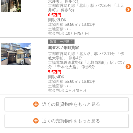
天井町」 停歩3分
京都市営烏丸線「北山」駅 バス25分 「土天
井町」 停歩3分
6.5万円
間取:
2LDK
建物面積:
59.56㎡ / 18.01坪
土地面積:
- / -
敷金/礼金:
10万円/5万円
賃貸｜一戸建て
鷹峯木ノ畑町貸家
京都市営烏丸線「北大路」駅 バス11分 「佛
教大学前」 停歩4分
京福電気鉄道北野線「北野白梅町」駅 バス7
分 「千本北大路」 停歩9分
5.5万円
間取:
4DK
建物面積:
55.60㎡ / 16.81坪
土地面積:
- / -
敷金/礼金:
1ヶ月/0ヶ月
近くの賃貸物件をもっと見る
近くの売買物件をもっと見る