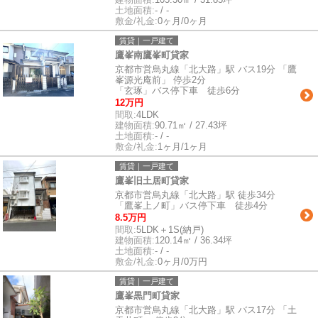
土地面積:
- / -
敷金/礼金:
0ヶ月/0ヶ月
賃貸｜一戸建て
鷹峯南鷹峯町貸家
京都市営烏丸線「北大路」駅 バス19分 「鷹
峯源光庵前」 停歩2分
「玄琢」バス停下車 徒歩6分
12万円
間取:
4LDK
建物面積:
90.71㎡ / 27.43坪
土地面積:
- / -
敷金/礼金:
1ヶ月/1ヶ月
賃貸｜一戸建て
鷹峯旧土居町貸家
京都市営烏丸線「北大路」駅 徒歩34分
「鷹峯上ノ町」バス停下車 徒歩4分
8.5万円
間取:
5LDK＋1S(納戸)
建物面積:
120.14㎡ / 36.34坪
土地面積:
- / -
敷金/礼金:
0ヶ月/0万円
賃貸｜一戸建て
鷹峯黒門町貸家
京都市営烏丸線「北大路」駅 バス17分 「土