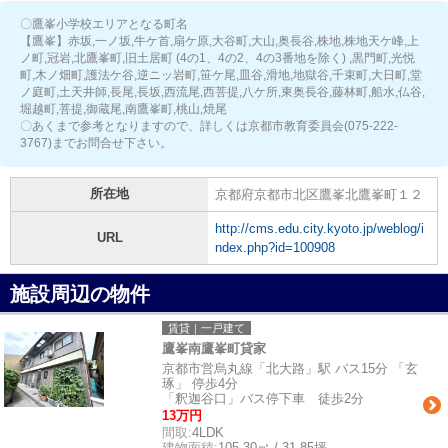
〇鷹峯小学校エリアとなる町名
【鷹峯】赤坂,一ノ坂,牛ケ首,扇ケ原,大谷町,大山,奥長谷,株地,株地天ケ峰,上
ノ町,冠岩,北鷹峯町,旧土居町 (4の1、4の2、4の3番地を除く) ,黒門町,光悦
町,木ノ畑町,護法ケ谷,逆ニッ岩町,笹ケ尾,皿谷,滑地,地獄谷,千束町,大日町,堂
ノ庭町,土天井師,長尾,長坂,西流尾,西菩提,八ケ所,東奥長谷,藤林町,船水,仏谷,
堀越町,菩提,御蔵尾,南鷹峯町,桃山,焼尾
〇あくまで参考となりますので、詳しくは京都市教育委員会(075-222-
3767)までお問合せ下さい。
所在地
京都府京都市北区鷹峯北鷹峯町１２
http://cms.edu.city.kyoto.jp/weblog/i
URL
ndex.php?id=100908
施設周辺の物件
賃貸｜一戸建て
鷹峯南鷹峯町貸家
京都市営烏丸線「北大路」駅 バス15分 「玄
琢」 停歩4分
「釈迦谷口」バス停下車 徒歩2分
13万円
間取:
4LDK
建物面積:
105.30㎡ / 31.85坪