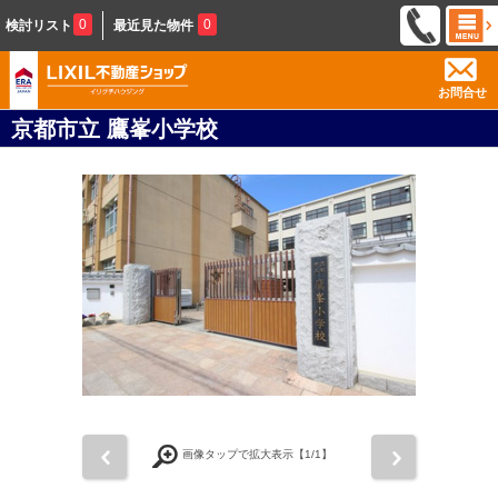
0
0
検討リスト
最近見た物件
お問合せ
京都市立 鷹峯小学校
前
次
画像タップで拡大表示【
1
/1】