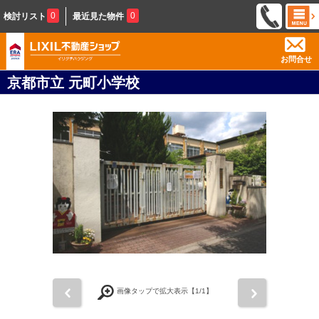
0
0
検討リスト
最近見た物件
お問合せ
京都市立 元町小学校
前
次
画像タップで拡大表示【
1
/1】