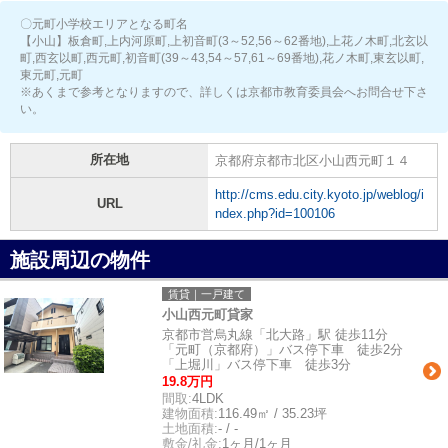
〇元町小学校エリアとなる町名
【小山】板倉町,上内河原町,上初音町(3～52,56～62番地),上花ノ木町,北玄以
町,西玄以町,西元町,初音町(39～43,54～57,61～69番地),花ノ木町,東玄以町,
東元町,元町
※あくまで参考となりますので、詳しくは京都市教育委員会へお問合せ下さ
い。
所在地
京都府京都市北区小山西元町１４
http://cms.edu.city.kyoto.jp/weblog/i
URL
ndex.php?id=100106
施設周辺の物件
賃貸｜一戸建て
小山西元町貸家
京都市営烏丸線「北大路」駅 徒歩11分
「元町（京都府）」バス停下車 徒歩2分
「上堀川」バス停下車 徒歩3分
19.8万円
間取:
4LDK
建物面積:
116.49㎡ / 35.23坪
土地面積:
- / -
敷金/礼金:
1ヶ月/1ヶ月